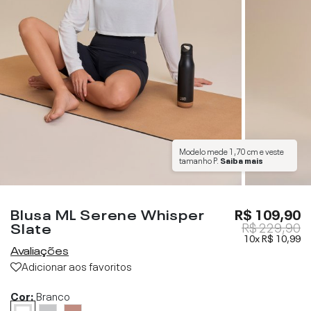
Modelo mede
1,70 cm
e veste
tamanho
P
.
Saiba mais
Blusa ML Serene Whisper
R$ 109,90
Slate
R$ 229,90
10x
R$ 10,99
Avaliações
Adicionar aos favoritos
Cor:
Branco