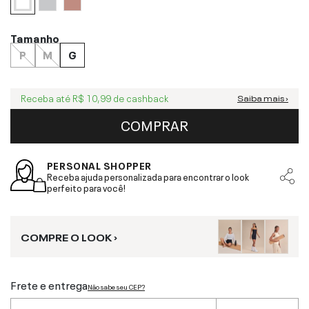
Tamanho
P
M
G
Receba até
R$ 10,99
de cashback
Saiba mais ›
COMPRAR
PERSONAL SHOPPER
Receba ajuda personalizada para encontrar o look
perfeito para você!
COMPRE O LOOK ›
Frete e entrega
Não sabe seu CEP?