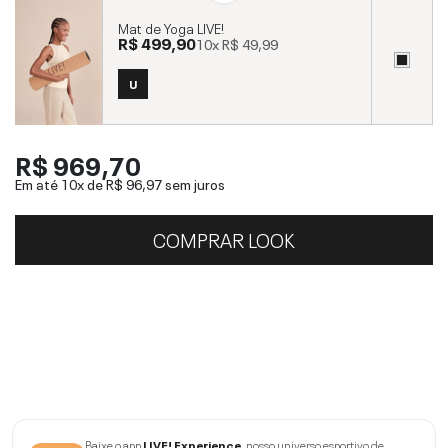
Mat de Yoga LIVE!
R$ 499,90
10x
R$ 49,99
U
R$ 969,70
Em até 10x de
R$ 96,97
sem juros
COMPRAR LOOK
Baixe o app
LIVE! Experience
, nosso universo esportivo de