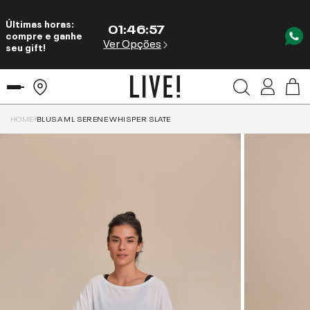
Últimas horas:
01
:
46
:
57
compre e ganhe
Ver Opções
seu gift!
HOME
BLUSA ML SERENE WHISPER SLATE