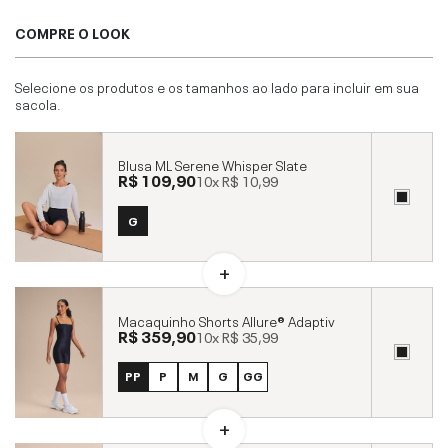
COMPRE O LOOK
Selecione os produtos e os tamanhos ao lado para incluir em sua
sacola.
Blusa ML Serene Whisper Slate
R$ 109,90
10x
R$ 10,99
G
Macaquinho Shorts Allure® Adaptiv
R$ 359,90
10x
R$ 35,99
PP
P
M
G
GG