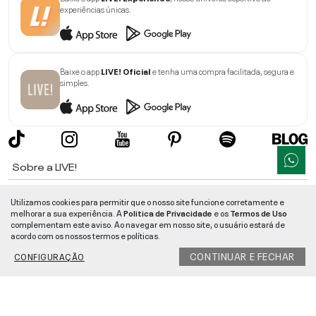
experiências únicas.
Baixe o app
LIVE! Oficial
e tenha uma compra facilitada, segura e
simples.
Sobre a LIVE!
Institucional
Utilizamos cookies para permitir que o nosso site funcione corretamente e
melhorar a sua experiência. A
Politica de Privacidade
e os
Termos de Uso
Informações
complementam este aviso. Ao navegar em nosso site, o usuário estará de
acordo com os nossos termos e políticas.
Ajuda
CONTINUAR E FECHAR
CONFIGURAÇÃO
Segurança e Qualidade
LIVE!
©
2026
- TODOS OS DIREITOS RESERVADOS -
RUA MANOEL FRANCISCO
DA COSTA, 1600 - BAIRRO VIEIRA - CEP 89257-207
-
JARAGUÁ DO SUL
/
SC
-