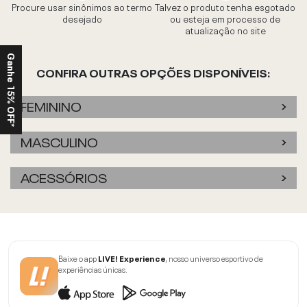
Procure usar sinônimos ao termo
Talvez o produto tenha esgotado
desejado
ou esteja em processo de
atualização no site
Ganhe 15% OFF*
CONFIRA OUTRAS OPÇÕES DISPONÍVEIS:
FEMININO
MASCULINO
ACESSÓRIOS
Baixe o app
LIVE! Experience
, nosso universo esportivo de
experiências únicas.