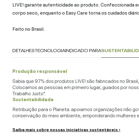
LIVE! garante autenticidade ao produto. Confeccionada e
corpo seco, enquanto o Easy Care torna os cuidados diário
Feito no Brasil.
DETALHES
TECNOLOGIA
INDICADO PARA
SUSTENTABILI
Produção responsável
Sabia que 97% dos produtos LIVE! são fabricados no Brasi
Colocamos as pessoas em primeiro lugar, guiados por noss
Trabalho Justo".
Sustentabilidade
Retribuição para o Planeta: apoiamos organizações não go
conservação do meio ambiente, emponderando mulheres e c
Saiba mais sobre nossas iniciativas sustentáveis ›