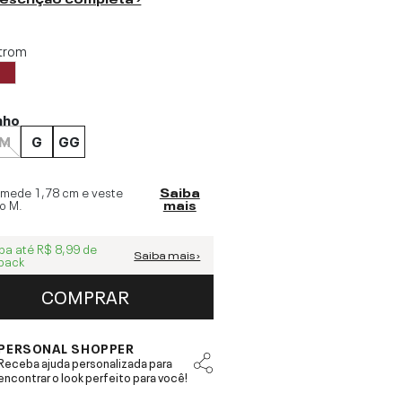
trom
nho
M
G
GG
 mede
1,78 cm
e veste
Saiba
o
M
.
mais
ba até
R$ 8,99
de
Saiba mais ›
back
COMPRAR
PERSONAL SHOPPER
Receba ajuda personalizada para
encontrar o look perfeito para você!