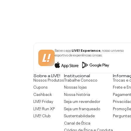
Baixe o app
LIVE! Experience
, nosso universo
esportivo de experiências únicas.
Sobre a LIVE!
Institucional
Informa
Nossos Produtos
Trabalhe Conosco
Trocas e 
Cupons
Nossas lojas
Frete e E
Cashback
Nossa história
Pagamen
LIVE! Friday
Seja um revendedor
Privacida
LIVE! Run XP
Seja um franqueado
Promoçõe
LIVE! Club
Sustentabilidade
Perguntas
Canal de Ética
Código de Ética e Conduta