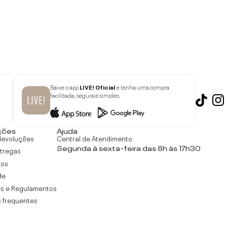
Baixe o app
LIVE! Oficial
e tenha uma compra
facilitada, segura e simples.
ções
Ajuda
devoluções
Central de Atendimento
Segunda à sexta-feira das 8h às 17h30
ntregas
tos
de
s e Regulamentos
 frequentes