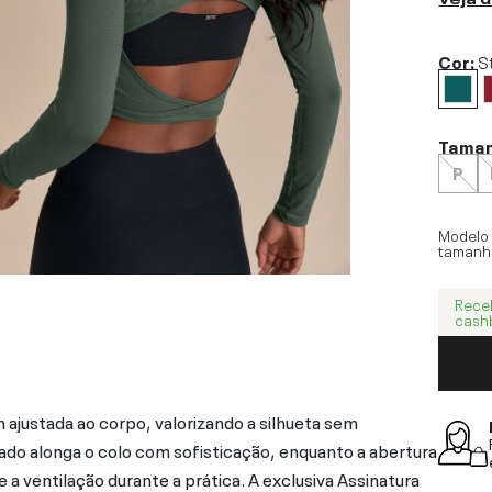
Cor:
S
Tama
P
Modelo
tamanh
Rece
cash
justada ao corpo, valorizando a silhueta sem
o alonga o colo com sofisticação, enquanto a abertura
a ventilação durante a prática. A exclusiva Assinatura