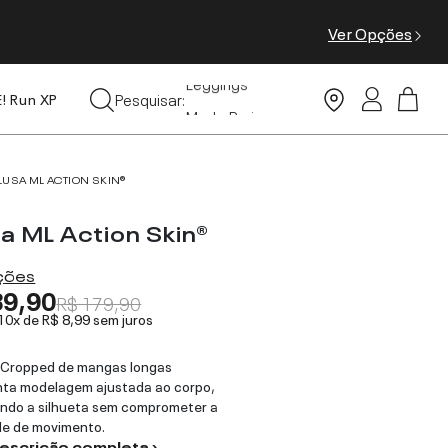
Ver Opções
Leggings
Pesquisar:
Moda Praia
E! Run XP
Tops
LUSA ML ACTION SKIN®
sa ML Action Skin®
ações
89,90
R$ 179,90
 10x de
R$ 8,99
sem juros
 Cropped de mangas longas
nta modelagem ajustada ao corpo,
ando a silhueta sem comprometer a
de de movimento.
descrição completa ›