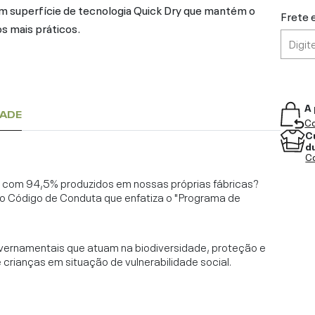
m superfície de tecnologia Quick Dry que mantém o
Frete 
s mais práticos.
A 
DADE
Co
C
d
Co
l, com 94,5% produzidos em nossas próprias fábricas?
o Código de Conduta que enfatiza o "Programa de
vernamentais que atuam na biodiversidade, proteção e
rianças em situação de vulnerabilidade social.