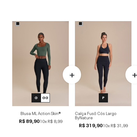
G
GG
P
Blusa ML Action Skin®
Calça Fusô Cós Largo
ByNature
R$ 89,90
10x
R$ 8,99
R$ 319,90
10x
R$ 31,99