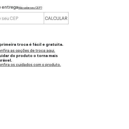
e entrega
Não sabe seu CEP?
CALCULAR
primeira troca é fácil e gratuita.
nfira as opções de troca aqui.
uidar do produto o torna mais
urável.
nfira os cuidados com o produto.