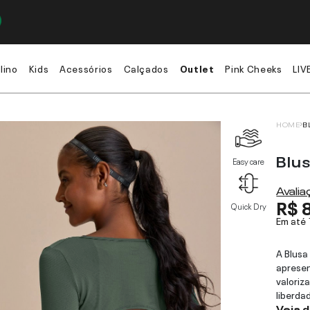
lino
Kids
Acessórios
Calçados
Outlet
Pink Cheeks
LIV
HOME
B
Blu
Easy care
Avali
R$ 
Quick Dry
Em até
A Blusa
aprese
valoriz
liberda
Veja 