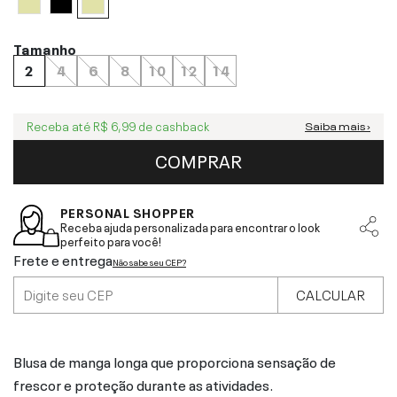
Tamanho
2
4
6
8
10
12
14
Receba até
R$ 6,99
de cashback
Saiba mais ›
COMPRAR
PERSONAL SHOPPER
Receba ajuda personalizada para encontrar o look
perfeito para você!
Frete e entrega
Não sabe seu CEP?
CALCULAR
Blusa de manga longa que proporciona sensação de
frescor e proteção durante as atividades.