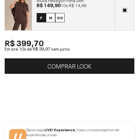
Blusa Hexagon Pima Slim
R$ 149,90
10x
R$ 14,99
P
M
GG
R$ 399,70
Em até 10x de
R$ 39,97
sem juros
COMPRAR LOOK
Baixe o app
LIVE! Experience
, nosso universo esportivo de
experiências únicas.