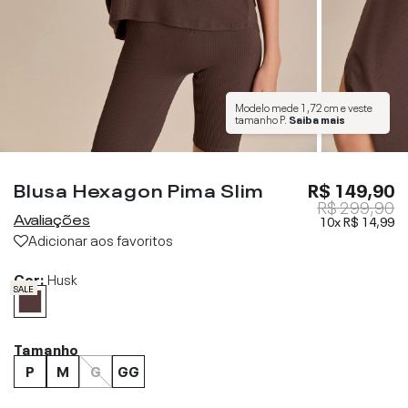
Modelo mede
1,72 cm
e veste
tamanho
P
.
Saiba mais
Blusa Hexagon Pima Slim
R$ 149,90
R$ 299,90
Avaliações
10x
R$ 14,99
Adicionar aos favoritos
Cor:
Husk
SALE
Tamanho
P
M
G
GG