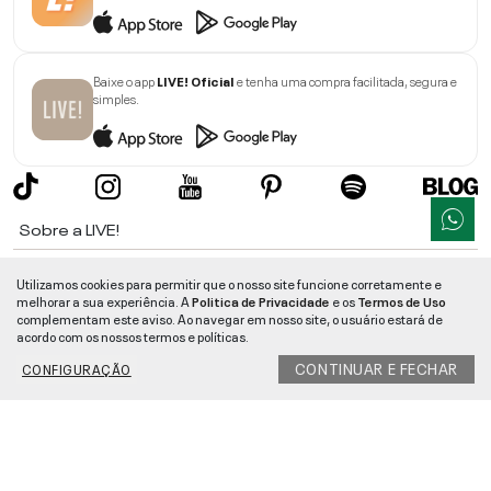
Baixe o app
LIVE! Oficial
e tenha uma compra facilitada, segura e
simples.
Sobre a LIVE!
Institucional
Utilizamos cookies para permitir que o nosso site funcione corretamente e
melhorar a sua experiência. A
Politica de Privacidade
e os
Termos de Uso
Informações
complementam este aviso. Ao navegar em nosso site, o usuário estará de
acordo com os nossos termos e políticas.
Ajuda
CONTINUAR E FECHAR
CONFIGURAÇÃO
Segurança e Qualidade
LIVE!
©
2026
- TODOS OS DIREITOS RESERVADOS -
RUA MANOEL FRANCISCO
DA COSTA, 1600 - BAIRRO VIEIRA - CEP 89257-207
-
JARAGUÁ DO SUL
/
SC
-
CNPJ:
05.108.435/0001-78
-
MAPA DO SITE