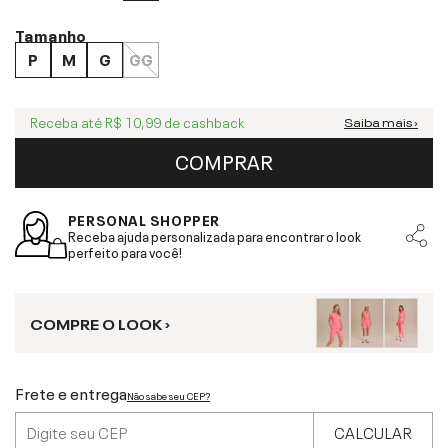
Tamanho
P
M
G
GG
Receba até
R$ 10,99
de cashback
Saiba mais ›
COMPRAR
PERSONAL SHOPPER
Receba ajuda personalizada para encontrar o look
perfeito para você!
COMPRE O LOOK ›
Frete e entrega
Não sabe seu CEP?
CALCULAR