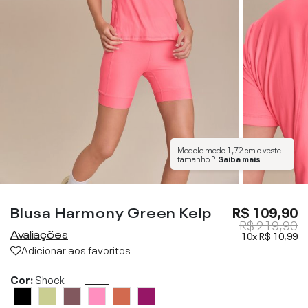
Modelo mede
1,72 cm
e veste
tamanho
P
.
Saiba mais
Blusa Harmony Green Kelp
R$ 109,90
R$ 219,90
Avaliações
10x
R$ 10,99
Adicionar aos favoritos
Cor:
Shock