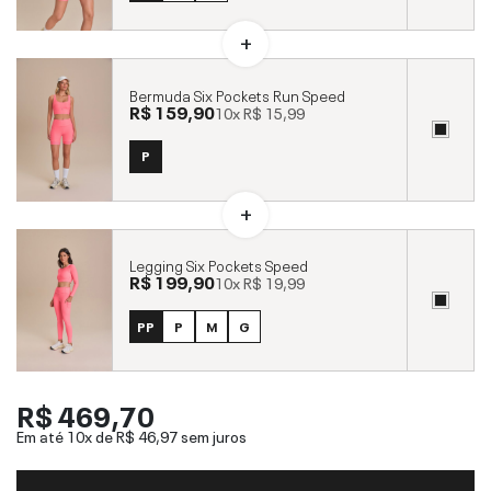
Bermuda Six Pockets Run Speed
R$ 159,90
10x
R$ 15,99
P
Legging Six Pockets Speed
R$ 199,90
10x
R$ 19,99
PP
P
M
G
R$ 469,70
Em até 10x de
R$ 46,97
sem juros