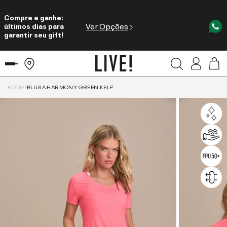
Compre e ganhe:
Ver Opções
últimos dias para
garantir seu gift!
HOME
BLUSA HARMONY GREEN KELP