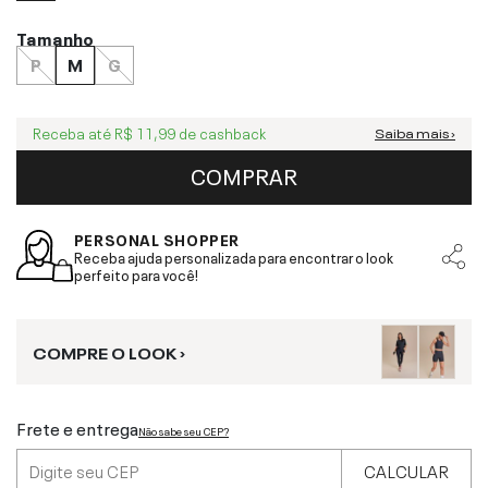
Tamanho
P
M
G
Receba até
R$ 11,99
de cashback
Saiba mais ›
COMPRAR
PERSONAL SHOPPER
Receba ajuda personalizada para encontrar o look
perfeito para você!
COMPRE O LOOK ›
Frete e entrega
Não sabe seu CEP?
CALCULAR