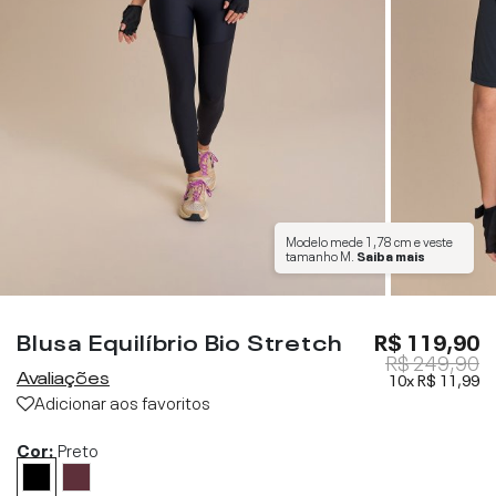
Modelo mede
1,78 cm
e veste
tamanho
M
.
Saiba mais
Blusa Equilíbrio Bio Stretch
R$ 119,90
R$ 249,90
Avaliações
10x
R$ 11,99
Adicionar aos favoritos
Cor:
Preto