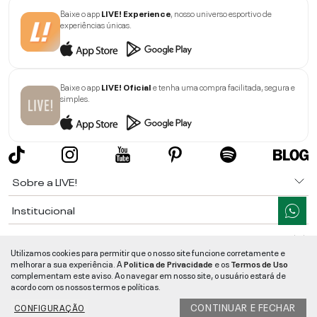
Baixe o app
LIVE! Experience
, nosso universo esportivo de
experiências únicas.
Baixe o app
LIVE! Oficial
e tenha uma compra facilitada, segura e
simples.
Sobre a LIVE!
Institucional
Informações
Utilizamos cookies para permitir que o nosso site funcione corretamente e
melhorar a sua experiência. A
Politica de Privacidade
e os
Termos de Uso
Ajuda
complementam este aviso. Ao navegar em nosso site, o usuário estará de
acordo com os nossos termos e políticas.
Segurança e Qualidade
CONTINUAR E FECHAR
CONFIGURAÇÃO
LIVE!
©
2026
- TODOS OS DIREITOS RESERVADOS -
RUA MANOEL FRANCISCO