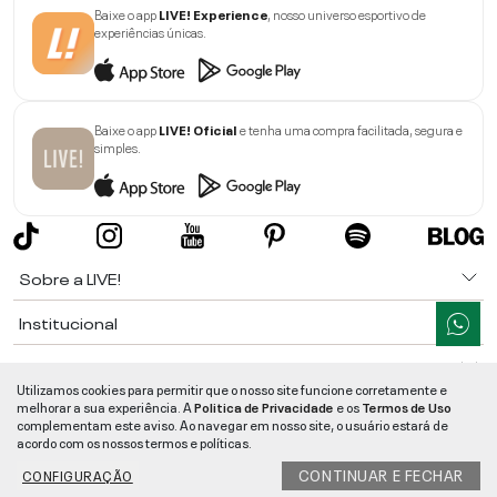
Baixe o app
LIVE! Experience
, nosso universo esportivo de
experiências únicas.
Baixe o app
LIVE! Oficial
e tenha uma compra facilitada, segura e
simples.
Sobre a LIVE!
Institucional
Informações
Utilizamos cookies para permitir que o nosso site funcione corretamente e
melhorar a sua experiência. A
Politica de Privacidade
e os
Termos de Uso
Ajuda
complementam este aviso. Ao navegar em nosso site, o usuário estará de
acordo com os nossos termos e políticas.
Segurança e Qualidade
CONTINUAR E FECHAR
CONFIGURAÇÃO
LIVE!
©
2026
- TODOS OS DIREITOS RESERVADOS -
RUA MANOEL FRANCISCO