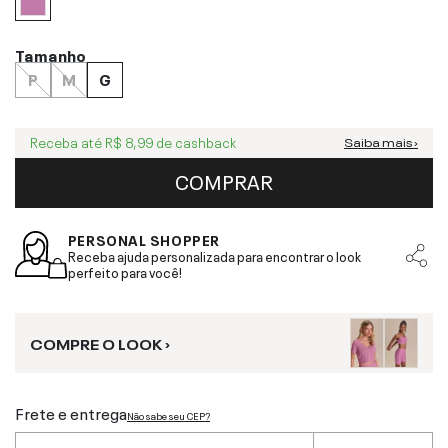
Tamanho
P
M
G
Receba até
R$ 8,99
de cashback
Saiba mais ›
COMPRAR
PERSONAL SHOPPER
Receba ajuda personalizada para encontrar o look
perfeito para você!
COMPRE O LOOK ›
Frete e entrega
Não sabe seu CEP?