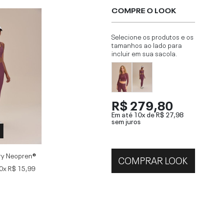
COMPRE O LOOK
Selecione os produtos e os
tamanhos ao lado para
incluir em sua sacola.
R$ 279,80
Em até 10x de
R$ 27,98
sem juros
ry Neopren®
COMPRAR LOOK
0x
R$ 15,99