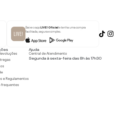
Baixe o app
LIVE! Oficial
e tenha uma compra
facilitada, segura e simples.
ções
Ajuda
devoluções
Central de Atendimento
Segunda à sexta-feira das 8h às 17h30
ntregas
tos
de
s e Regulamentos
 frequentes