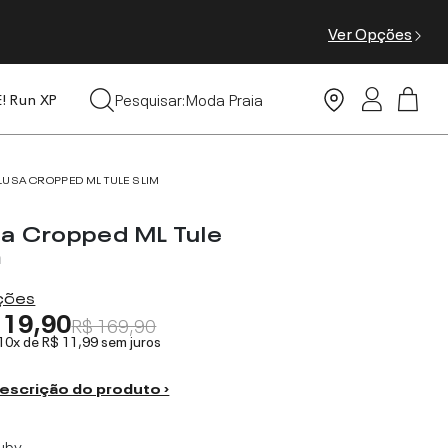
Ver Opções
Leggings
Pesquisar:
Moda Praia
E! Run XP
Tops
LUSA CROPPED ML TULE SLIM
sa Cropped ML Tule
m
ações
119,90
R$ 169,90
 10x de
R$ 11,99
sem juros
escrição do produto ›
uby