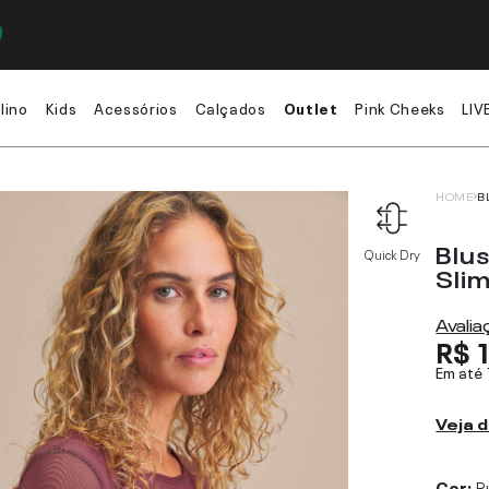
lino
Kids
Acessórios
Calçados
Outlet
Pink Cheeks
LIV
HOME
B
Blu
Quick Dry
Sli
Avali
R$ 
Em até
Veja d
Cor:
R