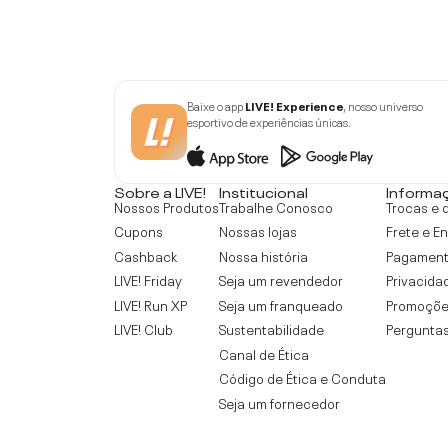
Baixe o app
LIVE! Experience
, nosso universo
esportivo de experiências únicas.
Sobre a LIVE!
Institucional
Informa
Nossos Produtos
Trabalhe Conosco
Trocas e 
Cupons
Nossas lojas
Frete e E
Cashback
Nossa história
Pagamen
LIVE! Friday
Seja um revendedor
Privacida
LIVE! Run XP
Seja um franqueado
Promoçõe
LIVE! Club
Sustentabilidade
Perguntas
Canal de Ética
Código de Ética e Conduta
Seja um fornecedor