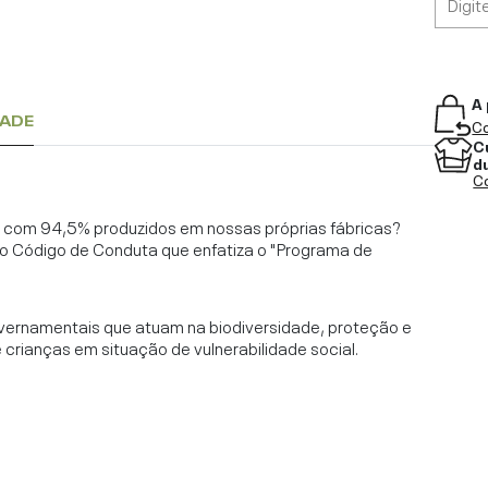
A 
DADE
Co
C
d
Co
l, com 94,5% produzidos em nossas próprias fábricas?
o Código de Conduta que enfatiza o "Programa de
vernamentais que atuam na biodiversidade, proteção e
rianças em situação de vulnerabilidade social.