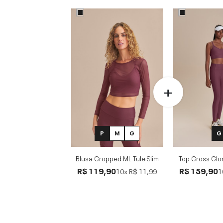
P
M
G
G
Blusa Cropped ML Tule Slim
Top Cross Glo
R$ 119,90
R$ 159,90
10x
R$ 11,99
1