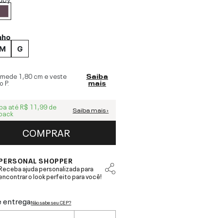
nho
M
G
 mede
1,80 cm
e veste
Saiba
o
P
.
mais
ba até
R$ 11,99
de
Saiba mais ›
back
COMPRAR
PERSONAL SHOPPER
Receba ajuda personalizada para
encontrar o look perfeito para você!
e entrega
Não sabe seu CEP?