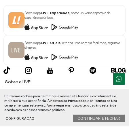
Baixe o app
LIVE! Experience
, nosso universo esportivo de
experiências únicas.
Baixe o app
LIVE! Oficial
e tenha uma compra facilitada, segura e
simples.
Sobre a LIVE!
Institucional
Utilizamos cookies para permitir que o nosso site funcione corretamente e
melhorar a sua experiência. A
Politica de Privacidade
e os
Termos de Uso
Informações
complementam este aviso. Ao navegar em nosso site, o usuário estará de
acordo com os nossos termos e políticas.
Ajuda
CONTINUAR E FECHAR
CONFIGURAÇÃO
Segurança e Qualidade