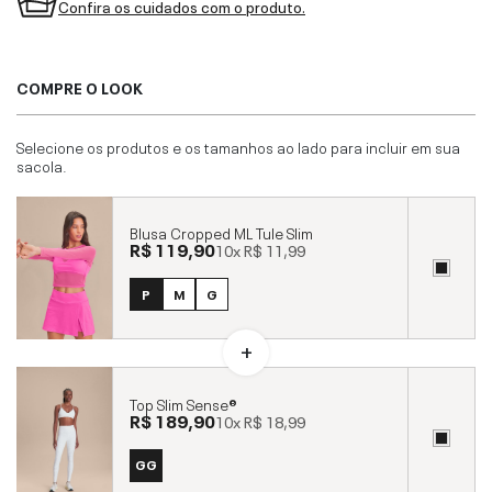
Confira os cuidados com o produto.
COMPRE O LOOK
Selecione os produtos e os tamanhos ao lado para incluir em sua
sacola.
Blusa Cropped ML Tule Slim
R$ 119,90
10x
R$ 11,99
P
M
G
Top Slim Sense®
R$ 189,90
10x
R$ 18,99
GG