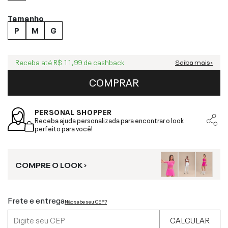
Tamanho
P
M
G
Receba até
R$ 11,99
de cashback
Saiba mais ›
COMPRAR
PERSONAL SHOPPER
Receba ajuda personalizada para encontrar o look
perfeito para você!
COMPRE O LOOK ›
Frete e entrega
Não sabe seu CEP?
CALCULAR