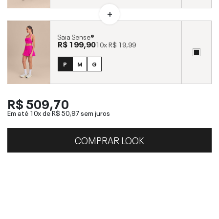
Saia Sense®
R$ 199,90
10x
R$ 19,99
P
M
G
R$ 509,70
Em até 10x de
R$ 50,97
sem juros
COMPRAR LOOK