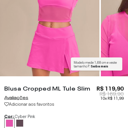
Modelo mede
1,68 cm
e veste
tamanho
P
.
Saiba mais
Blusa Cropped ML Tule Slim
R$ 119,90
R$ 169,90
Avaliações
10x
R$ 11,99
Adicionar aos favoritos
Cor:
Cyber Pink