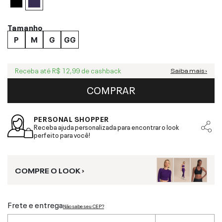
Tamanho
P
M
G
GG
Receba até
R$ 12,99
de cashback
Saiba mais ›
COMPRAR
PERSONAL SHOPPER
Receba ajuda personalizada para encontrar o look
perfeito para você!
COMPRE O LOOK ›
Frete e entrega
Não sabe seu CEP?