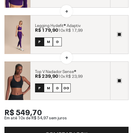
Legging Hydefit® Adaptiv
R$ 179,90
10x
R$ 17,99
P
M
G
Top V Nadador Sense®
R$ 239,90
10x
R$ 23,99
P
M
G
GG
R$ 549,70
Em até 10x de
R$ 54,97
sem juros