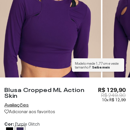
Modelo mede
1,77 cm
e veste
tamanho
P
.
Saiba mais
Blusa Cropped ML Action
R$ 129,90
Skin
R$ 249,90
10x
R$ 12,99
Avaliações
Adicionar aos favoritos
Cor:
Purple Glitch