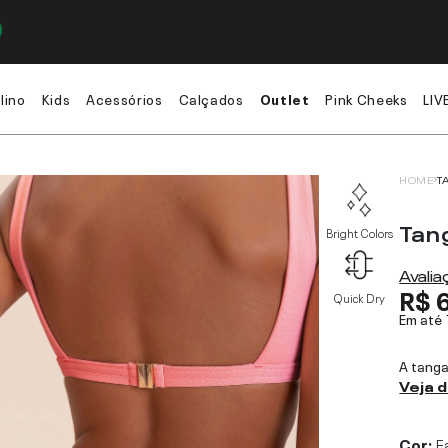
lino
Kids
Acessórios
Calçados
Outlet
Pink Cheeks
LIV
HOME
T
Tan
Bright Colors
Avali
R$ 
Quick Dry
Em até
A tanga
Veja 
Cor:
F