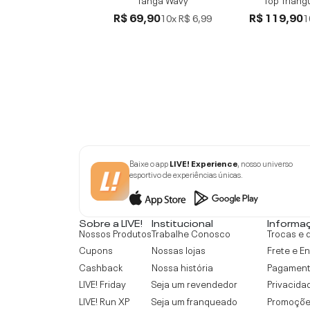
R$ 69,90
R$ 119,90
10x
R$ 6,99
1
Baixe o app
LIVE! Experience
, nosso universo
esportivo de experiências únicas.
Sobre a LIVE!
Institucional
Informa
Nossos Produtos
Trabalhe Conosco
Trocas e 
Cupons
Nossas lojas
Frete e E
Cashback
Nossa história
Pagamen
LIVE! Friday
Seja um revendedor
Privacida
LIVE! Run XP
Seja um franqueado
Promoçõe