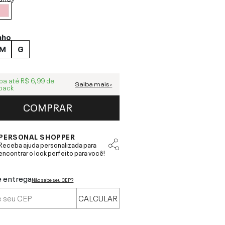
nho
M
G
ba até
R$ 6,99
de
Saiba mais ›
back
COMPRAR
PERSONAL SHOPPER
Receba ajuda personalizada para
encontrar o look perfeito para você!
e entrega
Não sabe seu CEP?
CALCULAR