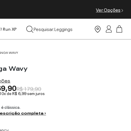
Ver Opções
Tops
Pesquisar:
Leggings
E! Run XP
Moda Praia
ANGA WAVY
ga Wavy
ações
69,90
R$ 179,90
 10x de
R$ 6,99
sem juros
 é clássica.
descrição completa ›
ancy