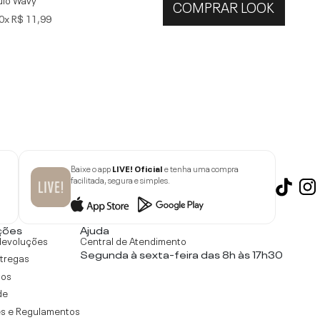
COMPRAR LOOK
0x
R$ 11,99
Baixe o app
LIVE! Oficial
e tenha uma compra
facilitada, segura e simples.
ções
Ajuda
devoluções
Central de Atendimento
Segunda à sexta-feira das 8h às 17h30
ntregas
tos
de
s e Regulamentos