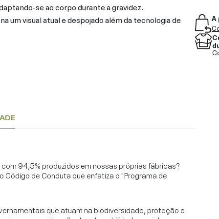
aptando-se ao corpo durante a gravidez.
A 
a um visual atual e despojado além da tecnologia de
Co
C
d
Co
DADE
l, com 94,5% produzidos em nossas próprias fábricas?
o Código de Conduta que enfatiza o "Programa de
vernamentais que atuam na biodiversidade, proteção e