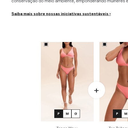
conservação do meio ambiente, emponderando mulheres e c
Saiba mais sobre nossas iniciativas sustentáveis ›
P
M
G
P
M
Tanga Wavy
Top Triâng