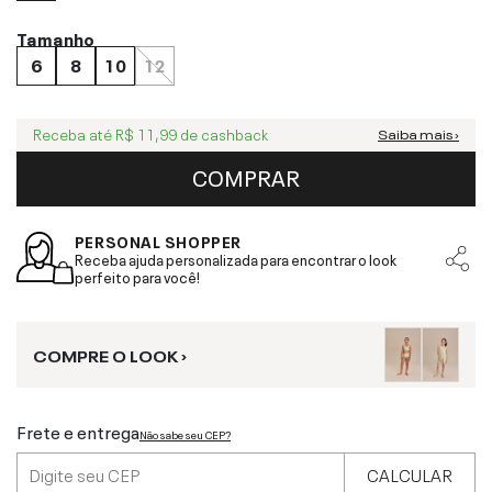
Tamanho
6
8
10
12
Receba até
R$ 11,99
de cashback
Saiba mais ›
COMPRAR
PERSONAL SHOPPER
Receba ajuda personalizada para encontrar o look
perfeito para você!
COMPRE O LOOK ›
Frete e entrega
Não sabe seu CEP?
CALCULAR