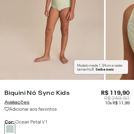
Modelo mede
1,34 cm
e veste
tamanho
8
.
Saiba mais
Biquini Nó Sync Kids
R$ 119,90
R$ 249,90
Avaliações
10x
R$ 11,99
Adicionar aos favoritos
Cor:
Ocean Petal V1