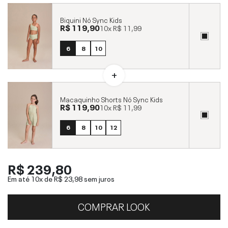
Biquini Nó Sync Kids
R$ 119,90
10x
R$ 11,99
6
8
10
Macaquinho Shorts Nó Sync Kids
R$ 119,90
10x
R$ 11,99
6
8
10
12
R$ 239,80
Em até 10x de
R$ 23,98
sem juros
COMPRAR LOOK