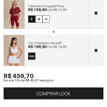
Camiseta Cropped Pima
R$ 109,90
10x
R$ 10,99
P
M
G
Top V Nadador Sense®
R$ 199,90
10x
R$ 19,99
GG
R$ 459,70
Em até 10x de
R$ 45,97
sem juros
COMPRAR LOOK