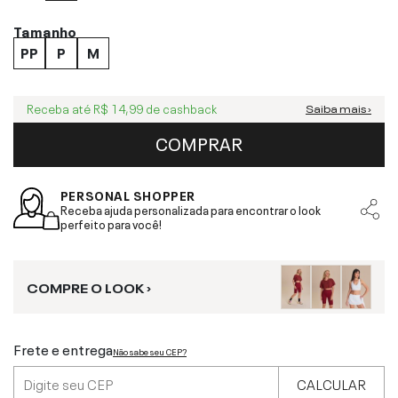
Tamanho
PP
P
M
Receba até
R$ 14,99
de cashback
Saiba mais ›
COMPRAR
PERSONAL SHOPPER
Receba ajuda personalizada para encontrar o look
perfeito para você!
COMPRE O LOOK ›
Frete e entrega
Não sabe seu CEP?
CALCULAR