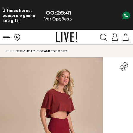
Últimas horas:
00
:
26
:
41
compre e ganhe
Ver Opções
seu gift!
HOME
BERMUDA ZIP SEAMLESS KNIT®