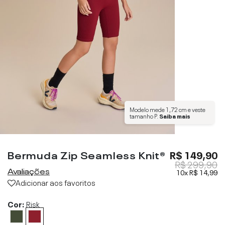
Modelo mede
1,72 cm
e veste
tamanho
P
.
Saiba mais
Bermuda Zip Seamless Knit®
R$ 149,90
R$ 299,90
Avaliações
10x
R$ 14,99
Adicionar aos favoritos
Cor:
Risk