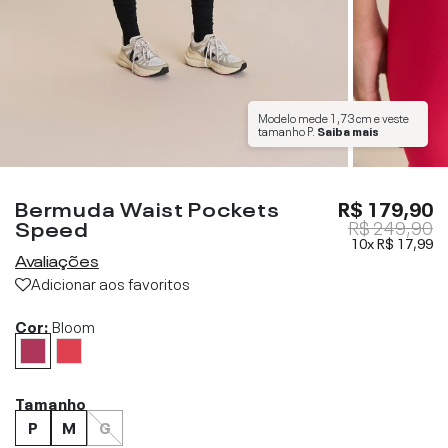
Modelo mede
1,73 cm
e veste
tamanho
P
.
Saiba mais
Bermuda Waist Pockets
R$ 179,90
Speed
R$ 249,90
10x
R$ 17,99
Avaliações
Adicionar aos favoritos
Cor:
Bloom
Tamanho
P
M
G