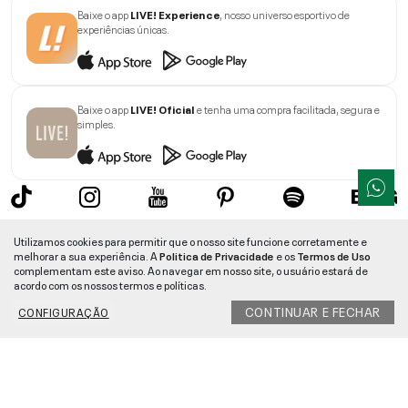
Baixe o app
LIVE! Experience
, nosso universo esportivo de
experiências únicas.
Baixe o app
LIVE! Oficial
e tenha uma compra facilitada, segura e
simples.
Sobre a LIVE!
Utilizamos cookies para permitir que o nosso site funcione corretamente e
melhorar a sua experiência. A
Politica de Privacidade
e os
Termos de Uso
Institucional
complementam este aviso. Ao navegar em nosso site, o usuário estará de
acordo com os nossos termos e políticas.
Informações
CONTINUAR E FECHAR
CONFIGURAÇÃO
Ajuda
Segurança e Qualidade
LIVE!
©
2026
- TODOS OS DIREITOS RESERVADOS -
RUA MANOEL FRANCISCO