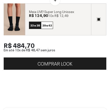
Meia LIVE! Super Long Unissex
R$ 124,90
10x
R$ 12,49
33 a 38
39 a 43
R$ 484,70
Em até 10x de
R$ 48,47
sem juros
COMPRAR LOOK