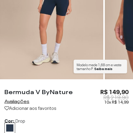
Modelo mede
1,68 cm
e veste
tamanho
P
.
Saiba mais
Bermuda V ByNature
R$ 149,90
R$ 219,90
Avaliações
10x
R$ 14,99
Adicionar aos favoritos
Cor:
Drop