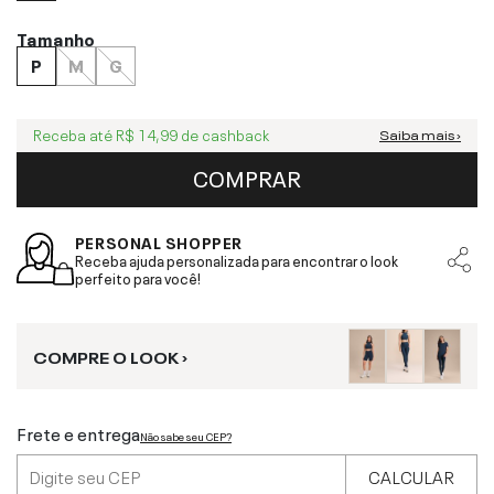
Tamanho
P
M
G
Receba até
R$ 14,99
de cashback
Saiba mais ›
COMPRAR
PERSONAL SHOPPER
Receba ajuda personalizada para encontrar o look
perfeito para você!
COMPRE O LOOK ›
Frete e entrega
Não sabe seu CEP?
CALCULAR