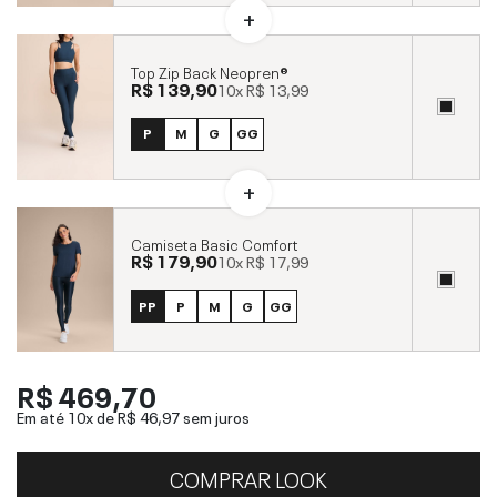
Top Zip Back Neopren®
R$ 139,90
10x
R$ 13,99
P
M
G
GG
Camiseta Basic Comfort
R$ 179,90
10x
R$ 17,99
PP
P
M
G
GG
R$ 469,70
Em até 10x de
R$ 46,97
sem juros
COMPRAR LOOK