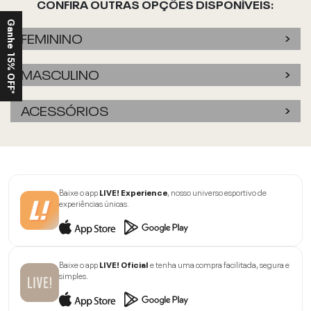
CONFIRA OUTRAS OPÇÕES DISPONÍVEIS:
Ganhe 15% OFF*
FEMININO
MASCULINO
ACESSÓRIOS
Baixe o app
LIVE! Experience
, nosso universo esportivo de
experiências únicas.
Baixe o app
LIVE! Oficial
e tenha uma compra facilitada, segura e
simples.