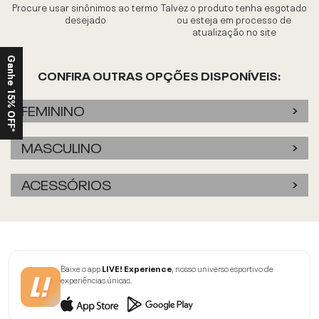
Procure usar sinônimos ao termo
Talvez o produto tenha esgotado
desejado
ou esteja em processo de
atualização no site
Ganhe 15% OFF*
CONFIRA OUTRAS OPÇÕES DISPONÍVEIS:
FEMININO
MASCULINO
ACESSÓRIOS
Baixe o app
LIVE! Experience
, nosso universo esportivo de
experiências únicas.