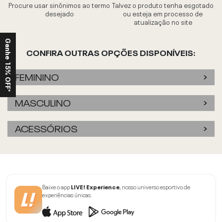
Procure usar sinônimos ao termo
Talvez o produto tenha esgotado
desejado
ou esteja em processo de
atualização no site
Ganhe 15% OFF*
CONFIRA OUTRAS OPÇÕES DISPONÍVEIS:
FEMININO
MASCULINO
ACESSÓRIOS
Baixe o app
LIVE! Experience
, nosso universo esportivo de
experiências únicas.