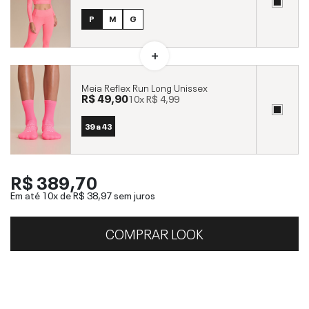
P
M
G
Meia Reflex Run Long Unissex
R$ 49,90
10x
R$ 4,99
39 a 43
R$ 389,70
Em até 10x de
R$ 38,97
sem juros
COMPRAR LOOK