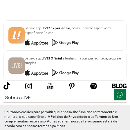
Baixe o app
LIVE! Experience
, nosso universo esportivo de
experiências únicas.
Baixe o app
LIVE! Oficial
e tenha uma compra facilitada, segura e
simples.
Sobre a LIVE!
Institucional
Utilizamos cookies para permitir que o nosso site funcione corretamente e
melhorar a sua experiência. A
Politica de Privacidade
e os
Termos de Uso
Informações
complementam este aviso. Ao navegar em nosso site, o usuário estará de
acordo com os nossos termos e políticas.