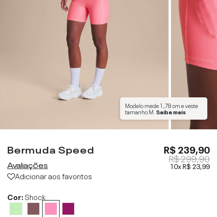
Modelo mede
1,78 cm
e veste
tamanho
M
.
Saiba mais
Bermuda Speed
R$ 239,90
R$ 299,90
Avaliações
10x
R$ 23,99
Adicionar aos favoritos
Cor:
Shock