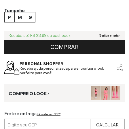
Tamanho
P
M
G
Receba até
R$ 23,99
de cashback
Saiba mais ›
COMPRAR
PERSONAL SHOPPER
Receba ajuda personalizada para encontrar o look
perfeito para você!
COMPRE O LOOK ›
Frete e entrega
Não sabe seu CEP?
CALCULAR