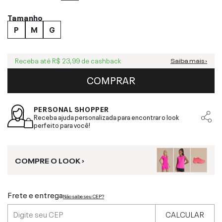
Tamanho
P
M
G
Receba até
R$ 23,99
de cashback
Saiba mais ›
COMPRAR
PERSONAL SHOPPER
Receba ajuda personalizada para encontrar o look
perfeito para você!
COMPRE O LOOK ›
Frete e entrega
Não sabe seu CEP?
CALCULAR