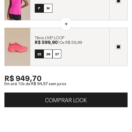
P
M
Tênis LIVE! LOOP
R$ 599,90
10x
R$ 59,99
35
36
37
R$ 949,70
Em até 10x de
R$ 94,97
sem juros
COMPRAR LOOK