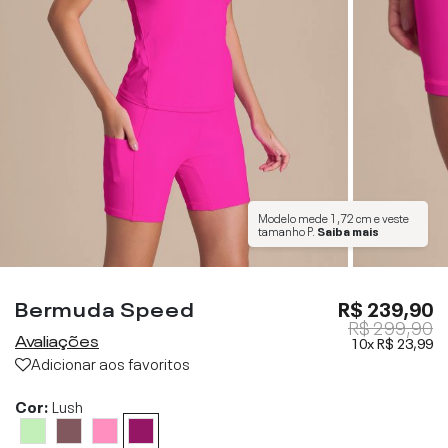
Modelo mede
1,72 cm
e veste
tamanho
P
.
Saiba mais
Bermuda Speed
R$ 239,90
R$ 299,90
Avaliações
10x
R$ 23,99
Adicionar aos favoritos
Cor:
Lush