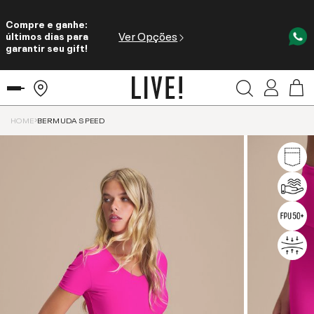
Compre e ganhe:
Ver Opções
últimos dias para
garantir seu gift!
HOME
BERMUDA SPEED