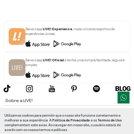
Baixe o app
LIVE! Experience
, nosso universo esportivo de
experiências únicas.
Baixe o app
LIVE! Oficial
e tenha uma compra facilitada, segura e
simples.
Sobre a LIVE!
Institucional
Utilizamos cookies para permitir que o nosso site funcione corretamente e
melhorar a sua experiência. A
Politica de Privacidade
e os
Termos de Uso
Informações
complementam este aviso. Ao navegar em nosso site, o usuário estará de
acordo com os nossos termos e políticas.