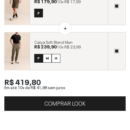
R$ 179,90
10x
R$ 17,99
P
Calça Soft Blend Men
R$ 239,90
10x
R$ 23,99
P
M
G
R$ 419,80
Em até 10x de
R$ 41,98
sem juros
COMPRAR LOOK