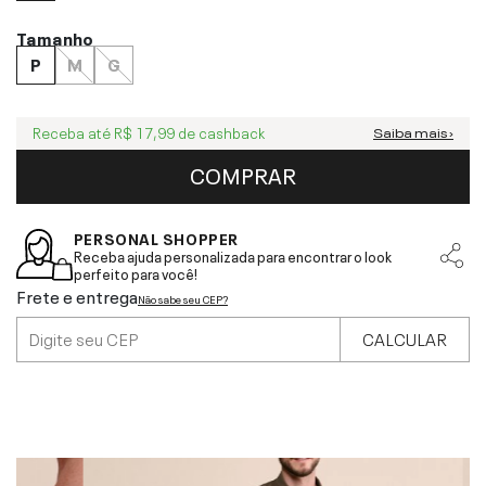
Tamanho
P
M
G
Receba até
R$ 17,99
de cashback
Saiba mais ›
COMPRAR
PERSONAL SHOPPER
Receba ajuda personalizada para encontrar o look
perfeito para você!
Frete e entrega
Não sabe seu CEP?
CALCULAR