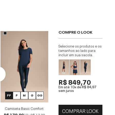
COMPRE O LOOK
Selecione os produtos e os
tamanhos ao lado para
incluir em sua sacola.
R$ 849,70
Em até 10x de
R$ 84,97
sem juros
PP
P
M
G
GG
Camiseta Basic Comfort
COMPRAR LOOK
R$ 179,90
10x
R$ 17,99