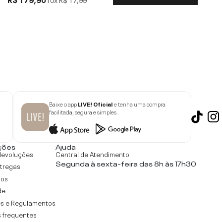
Baixe o app
LIVE! Oficial
e tenha uma compra
facilitada, segura e simples.
ções
Ajuda
devoluções
Central de Atendimento
Segunda à sexta-feira das 8h às 17h30
ntregas
tos
de
s e Regulamentos
 frequentes