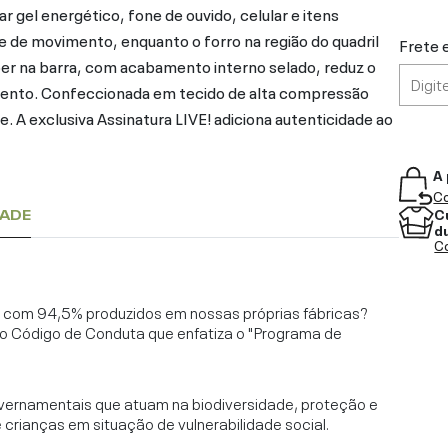
r gel energético, fone de ouvido, celular e itens
e de movimento, enquanto o forro na região do quadril
Frete 
pper na barra, com acabamento interno selado, reduz o
ento. Confeccionada em tecido de alta compressão
e. A exclusiva Assinatura LIVE! adiciona autenticidade ao
A 
Co
C
DADE
d
Co
l, com 94,5% produzidos em nossas próprias fábricas?
o Código de Conduta que enfatiza o "Programa de
vernamentais que atuam na biodiversidade, proteção e
rianças em situação de vulnerabilidade social.