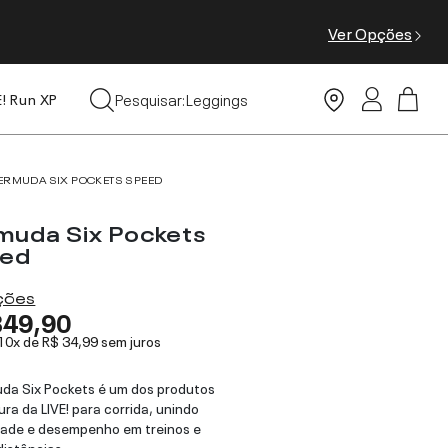
Ver Opções
Tops
Pesquisar:
Leggings
E! Run XP
Moda Praia
ERMUDA SIX POCKETS SPEED
muda Six Pockets
ed
ações
349,90
 10x de
R$ 34,99
sem juros
da Six Pockets é um dos produtos
ura da LIVE! para corrida, unindo
dade e desempenho em treinos e
distâncias.