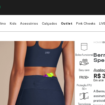
lino
Kids
Acessórios
Calçados
Outlet
Pink Cheeks
LIV
HOME
B
Ber
Bolso funcional
Spe
Avali
Easy care
R$ 
Em até
Proteção FPU
50+
A Bermu
assinat
pratici
Tecnologia
longas 