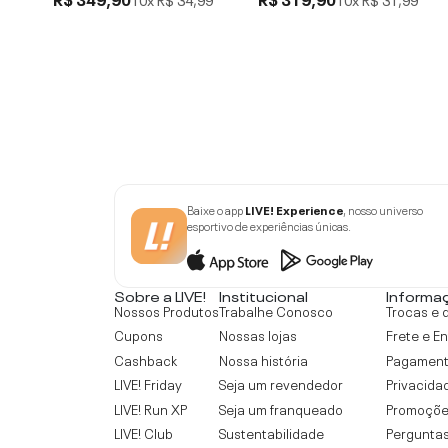
Baixe o app
LIVE! Experience
, nosso universo
esportivo de experiências únicas.
Sobre a LIVE!
Institucional
Informa
Nossos Produtos
Trabalhe Conosco
Trocas e 
Cupons
Nossas lojas
Frete e E
Cashback
Nossa história
Pagamen
LIVE! Friday
Seja um revendedor
Privacida
LIVE! Run XP
Seja um franqueado
Promoçõe
LIVE! Club
Sustentabilidade
Perguntas