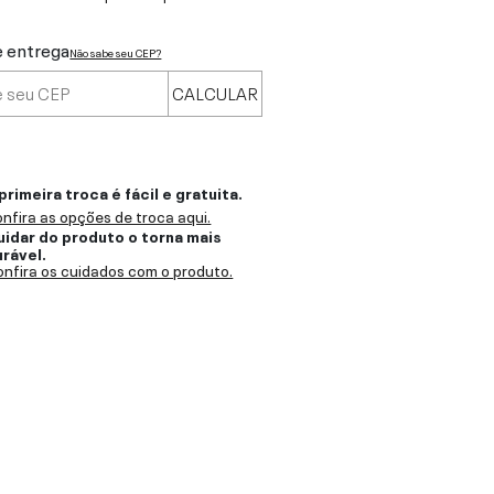
e entrega
Não sabe seu CEP?
CALCULAR
primeira troca é fácil e gratuita.
nfira as opções de troca aqui.
uidar do produto o torna mais
urável.
nfira os cuidados com o produto.