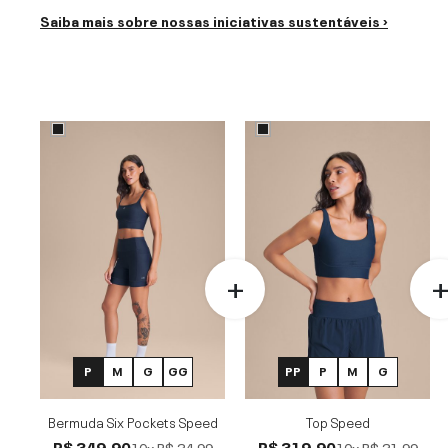
Saiba mais sobre nossas iniciativas sustentáveis ›
P
M
G
GG
PP
P
M
G
Bermuda Six Pockets Speed
Top Speed
R$ 349,90
R$ 319,90
10x
R$ 34,99
10x
R$ 31,99