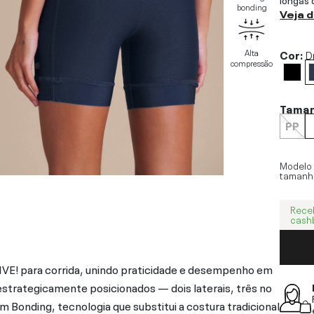
bonding
Veja 
Alta
Cor:
D
compressão
Tama
PP
Modelo
tamanh
Rece
cash
IVE! para corrida, unindo praticidade e desempenho em
s estrategicamente posicionados — dois laterais, três no
Bonding, tecnologia que substitui a costura tradicional