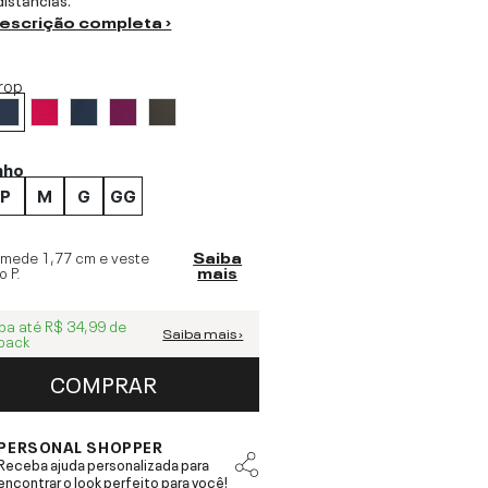
descrição completa ›
rop
nho
P
M
G
GG
 mede
1,77 cm
e veste
Saiba
o
P
.
mais
ba até
R$ 34,99
de
Saiba mais ›
back
COMPRAR
PERSONAL SHOPPER
Receba ajuda personalizada para
encontrar o look perfeito para você!