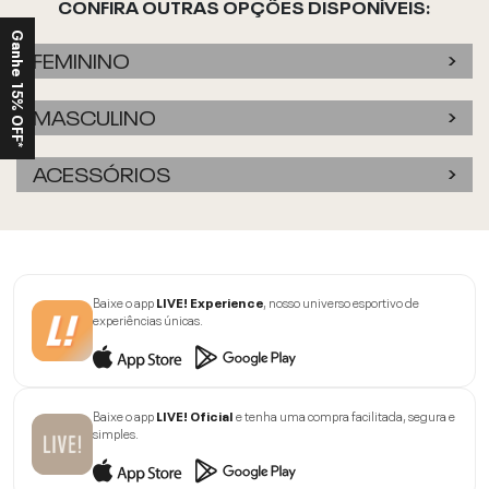
CONFIRA OUTRAS OPÇÕES DISPONÍVEIS:
Ganhe 15% OFF*
FEMININO
MASCULINO
ACESSÓRIOS
Baixe o app
LIVE! Experience
, nosso universo esportivo de
experiências únicas.
Baixe o app
LIVE! Oficial
e tenha uma compra facilitada, segura e
simples.