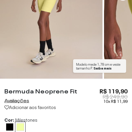
Modelo mede
1,78 cm
e veste
tamanho
P
.
Saiba mais
Bermuda Neoprene Fit
R$ 119,90
R$ 249,90
Avaliações
10x
R$ 11,99
Adicionar aos favoritos
Cor:
Milestones