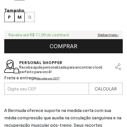
Tamanho
P
M
G
Receba até
R$ 11,99
de cashback
Saiba mais ›
COMPRAR
PERSONAL SHOPPER
Receba ajuda personalizada para encontrar o look
perfeito para você!
Frete e entrega
Não sabe seu CEP?
CALCULAR
A Bermuda oferece suporte na medida certa com sua
média compressão que auxilia na circulação sanguínea e na
recuperação muscular pós-treino. Seus recortes