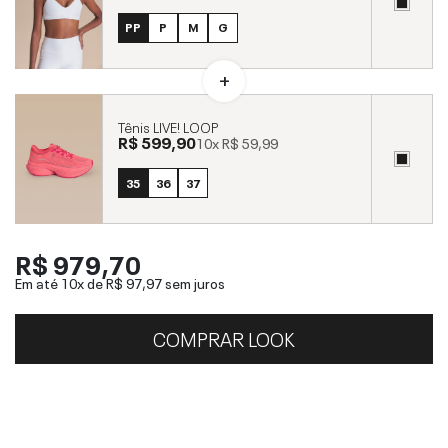
PP
P
M
G
Tênis LIVE! LOOP
R$ 599,90
10x
R$ 59,99
35
36
37
R$ 979,70
Em até 10x de
R$ 97,97
sem juros
COMPRAR LOOK