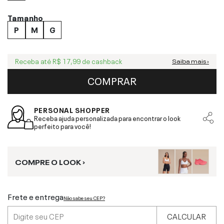
Tamanho
P
M
G
Receba até
R$ 17,99
de cashback
Saiba mais ›
COMPRAR
PERSONAL SHOPPER
Receba ajuda personalizada para encontrar o look
perfeito para você!
COMPRE O LOOK ›
Frete e entrega
Não sabe seu CEP?
CALCULAR