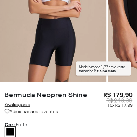
Modelo mede
1,77 cm
e veste
tamanho
P
.
Saiba mais
Bermuda Neopren Shine
R$ 179,90
R$ 249,90
Avaliações
10x
R$ 17,99
Adicionar aos favoritos
Cor:
Preto