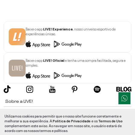
Baixe o app
LIVE! Experience
, nosso universo esportivo de
experiências únicas.
Baixe o app
LIVE! Oficial
e tenha uma compra facilitada, segura e
simples.
Sobre a LIVE!
Institucional
Utilizamos cookies para permitir que o nosso site funcione corretamente e
melhorar a sua experiência. A
Politica de Privacidade
e os
Termos de Uso
Informações
complementam este aviso. Ao navegar em nosso site, o usuário estará de
acordo com os nossos termos e políticas.