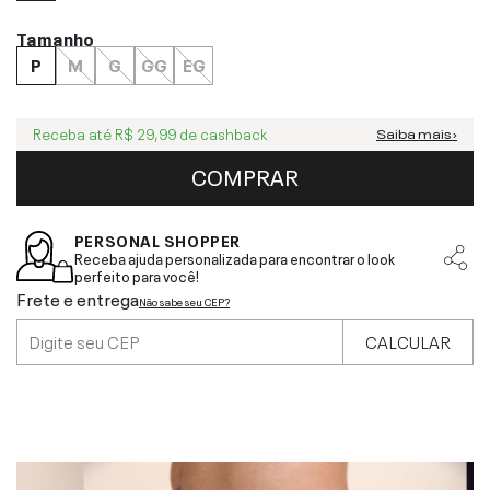
Tamanho
P
M
G
GG
EG
Receba até
R$ 29,99
de cashback
Saiba mais ›
COMPRAR
PERSONAL SHOPPER
Receba ajuda personalizada para encontrar o look
perfeito para você!
Frete e entrega
Não sabe seu CEP?
CALCULAR