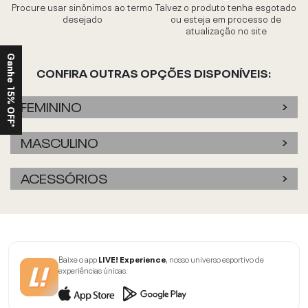
Procure usar sinônimos ao termo
Talvez o produto tenha esgotado
desejado
ou esteja em processo de
atualização no site
Ganhe 15% OFF*
CONFIRA OUTRAS OPÇÕES DISPONÍVEIS:
FEMININO
MASCULINO
ACESSÓRIOS
Baixe o app
LIVE! Experience
, nosso universo esportivo de
experiências únicas.