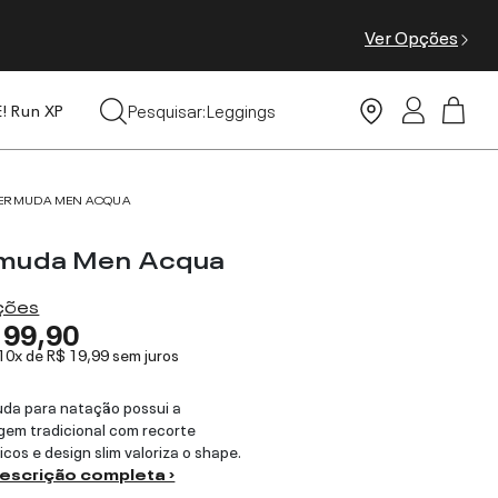
Ver Opções
Tops
Pesquisar:
Leggings
E! Run XP
Moda Praia
ERMUDA MEN ACQUA
muda Men Acqua
ações
199,90
 10x de
R$ 19,99
sem juros
da para natação possui a
em tradicional com recorte
cos e design slim valoriza o shape.
descrição completa ›