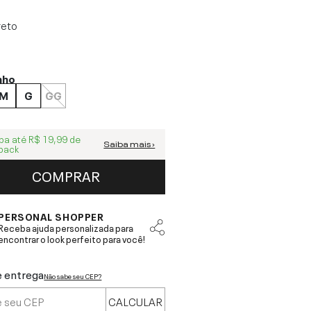
reto
nho
M
G
GG
ba até
R$ 19,99
de
Saiba mais ›
back
COMPRAR
PERSONAL SHOPPER
Receba ajuda personalizada para
encontrar o look perfeito para você!
e entrega
Não sabe seu CEP?
CALCULAR