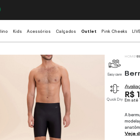
lino
Kids
Acessórios
Calçados
Outlet
Pink Cheeks
LIV
HOME
B
Ber
Easy care
Avali
R$ 
Quick Dry
Em até
A bermu
modelag
anatômi
Veja 