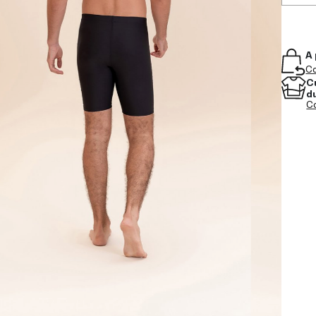
A 
Co
C
d
Co