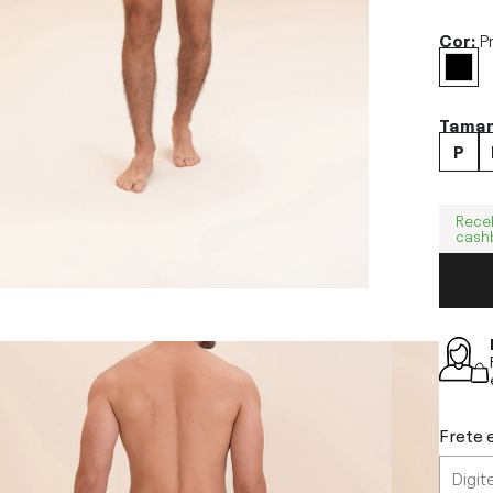
Cor:
P
Tama
P
Rece
cash
Frete 