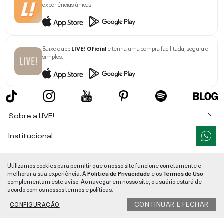
experiências únicas.
Baixe o app
LIVE! Oficial
e tenha uma compra facilitada, segura e
simples.
Sobre a LIVE!
Institucional
Informações
Utilizamos cookies para permitir que o nosso site funcione corretamente e
melhorar a sua experiência. A
Politica de Privacidade
e os
Termos de Uso
Ajuda
complementam este aviso. Ao navegar em nosso site, o usuário estará de
acordo com os nossos termos e políticas.
Segurança e Qualidade
CONTINUAR E FECHAR
CONFIGURAÇÃO
LIVE!
©
2026
- TODOS OS DIREITOS RESERVADOS -
RUA MANOEL FRANCISCO
DA COSTA, 1600 - BAIRRO VIEIRA - CEP 89257-207
-
JARAGUÁ DO SUL
/
SC
-
CNPJ:
05.108.435/0001-78
-
MAPA DO SITE