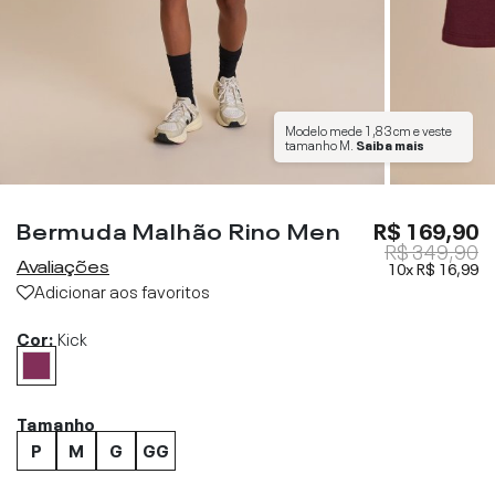
Modelo mede
1,83 cm
e veste
tamanho
M
.
Saiba mais
Bermuda Malhão Rino Men
R$ 169,90
R$ 349,90
Avaliações
10x
R$ 16,99
Adicionar aos favoritos
Cor:
Kick
Tamanho
P
M
G
GG