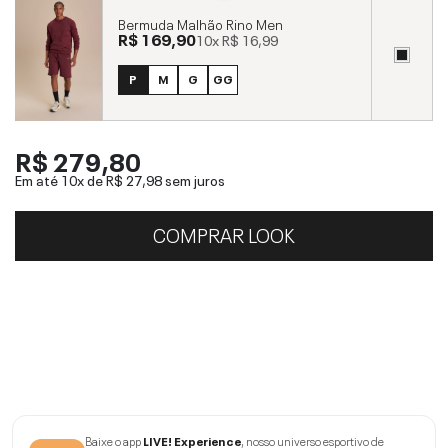
Bermuda Malhão Rino Men
R$ 169,90
10x
R$ 16,99
P
M
G
GG
R$ 279,80
Em até 10x de
R$ 27,98
sem juros
COMPRAR LOOK
Baixe o app
LIVE! Experience
, nosso universo esportivo de