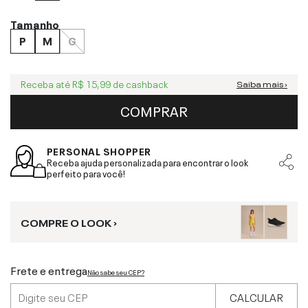
Tamanho
P
M
G
Receba até
R$ 15,99
de cashback
Saiba mais ›
COMPRAR
PERSONAL SHOPPER
Receba ajuda personalizada para encontrar o look
perfeito para você!
COMPRE O LOOK ›
Frete e entrega
Não sabe seu CEP?
CALCULAR