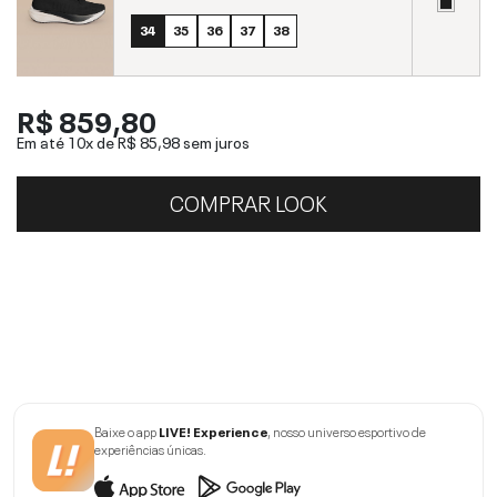
34
35
36
37
38
R$ 859,80
Em até 10x de
R$ 85,98
sem juros
COMPRAR LOOK
Baixe o app
LIVE! Experience
, nosso universo esportivo de
experiências únicas.