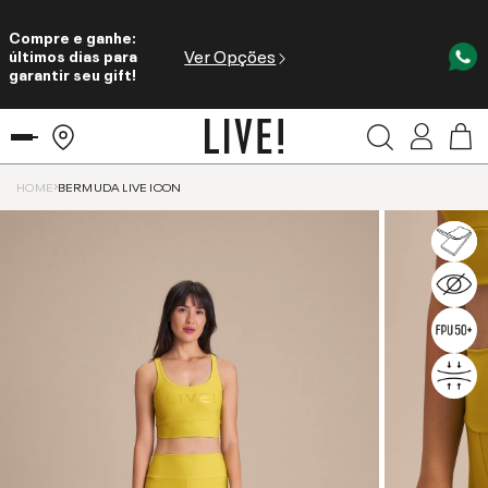
Compre e ganhe:
Ver Opções
últimos dias para
garantir seu gift!
HOME
BERMUDA LIVE ICON