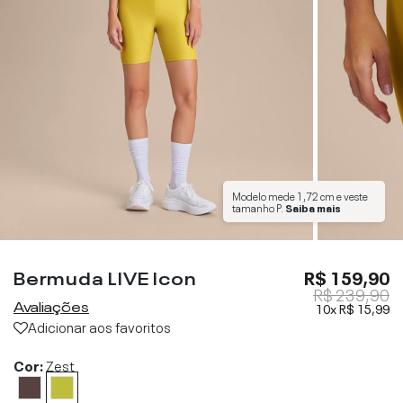
Modelo mede
1,72 cm
e veste
tamanho
P
.
Saiba mais
Bermuda LIVE Icon
R$ 159,90
R$ 239,90
Avaliações
10x
R$ 15,99
Adicionar aos favoritos
Cor:
Zest