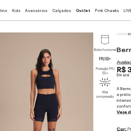
lino
Kids
Acessórios
Calçados
Outlet
Pink Cheeks
LIV
HOME
B
Ber
Bolso funcional
Avali
R$ 
Proteção FPU
50+
Em até
A Bermu
Alta
e práti
compressão
intensi
confort
Veja 
Cor:
P