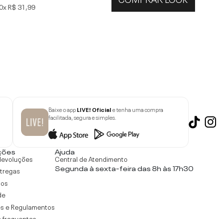
0x
R$ 31,99
Baixe o app
LIVE! Oficial
e tenha uma compra
facilitada, segura e simples.
ções
Ajuda
devoluções
Central de Atendimento
Segunda à sexta-feira das 8h às 17h30
ntregas
tos
de
s e Regulamentos
 frequentes