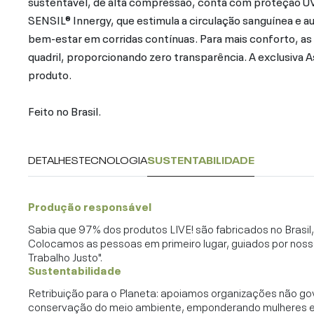
sustentável, de alta compressão, conta com proteção UV 50
SENSIL® Innergy, que estimula a circulação sanguínea e a
bem-estar em corridas contínuas. Para mais conforto, as
quadril, proporcionando zero transparência. A exclusiva A
produto.
Feito no Brasil.
DETALHES
TECNOLOGIA
SUSTENTABILIDADE
Produção responsável
Sabia que 97% dos produtos LIVE! são fabricados no Brasi
Colocamos as pessoas em primeiro lugar, guiados por noss
Trabalho Justo".
Sustentabilidade
Retribuição para o Planeta: apoiamos organizações não go
conservação do meio ambiente, emponderando mulheres e c