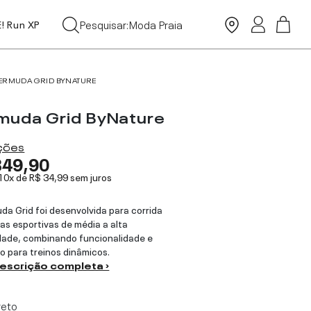
Leggings
Pesquisar:
Moda Praia
E! Run XP
Tops
ERMUDA GRID BYNATURE
muda Grid ByNature
ações
349,90
 10x de
R$ 34,99
sem juros
da Grid foi desenvolvida para corrida
cas esportivas de média a alta
dade, combinando funcionalidade e
o para treinos dinâmicos.
descrição completa ›
reto