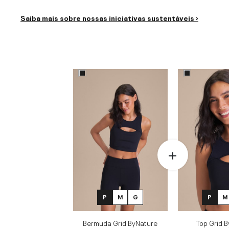
Saiba mais sobre nossas iniciativas sustentáveis ›
P
M
G
P
M
Bermuda Grid ByNature
Top Grid 