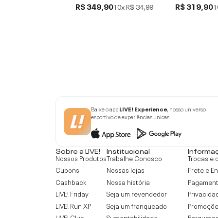
R$ 349,90
R$ 319,90
10x
R$ 34,99
1
Baixe o app
LIVE! Experience
, nosso universo
esportivo de experiências únicas.
Sobre a LIVE!
Institucional
Informa
Nossos Produtos
Trabalhe Conosco
Trocas e 
Cupons
Nossas lojas
Frete e E
Cashback
Nossa história
Pagamen
LIVE! Friday
Seja um revendedor
Privacida
LIVE! Run XP
Seja um franqueado
Promoçõe
LIVE! Club
Sustentabilidade
Perguntas