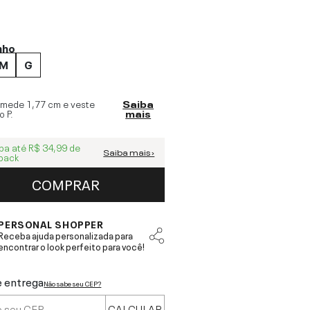
nho
M
G
 mede
1,77 cm
e veste
Saiba
o
P
.
mais
ba até
R$ 34,99
de
Saiba mais ›
back
COMPRAR
PERSONAL SHOPPER
Receba ajuda personalizada para
encontrar o look perfeito para você!
e entrega
Não sabe seu CEP?
CALCULAR