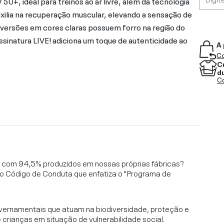
+, ideal para treinos ao ar livre, além da tecnologia
uxilia na recuperação muscular, elevando a sensação de
 versões em cores claras possuem forro na região do
ssinatura LIVE! adiciona um toque de autenticidade ao
A 
Co
C
d
Co
l, com 94,5% produzidos em nossas próprias fábricas?
o Código de Conduta que enfatiza o "Programa de
vernamentais que atuam na biodiversidade, proteção e
rianças em situação de vulnerabilidade social.