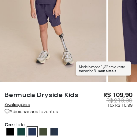
Modelo mede
1,32 cm
e veste
tamanho
8
.
Saiba mais
Bermuda Dryside Kids
R$ 109,90
R$ 219,90
Avaliações
10x
R$ 10,99
Adicionar aos favoritos
Cor:
Tide