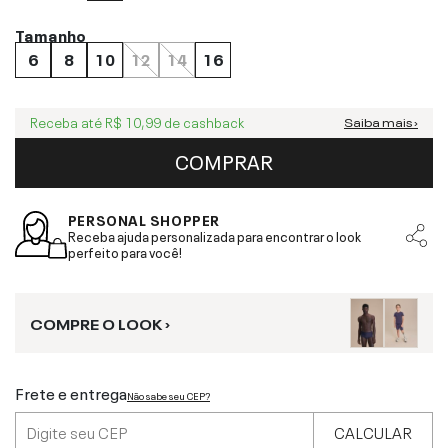
Tamanho
6
8
10
12
14
16
Receba até
R$ 10,99
de cashback
Saiba mais ›
COMPRAR
PERSONAL SHOPPER
Receba ajuda personalizada para encontrar o look
perfeito para você!
COMPRE O LOOK ›
Frete e entrega
Não sabe seu CEP?
CALCULAR