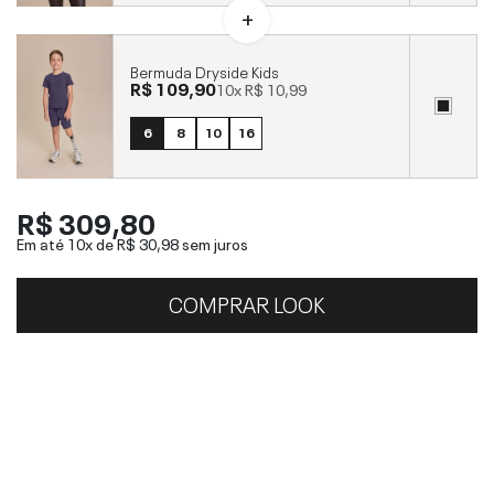
Bermuda Dryside Kids
R$ 109,90
10x
R$ 10,99
6
8
10
16
R$ 309,80
Em até 10x de
R$ 30,98
sem juros
COMPRAR LOOK