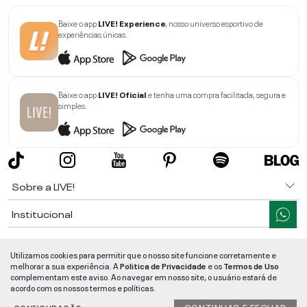
Baixe o app
LIVE! Experience
, nosso universo esportivo de
experiências únicas.
Baixe o app
LIVE! Oficial
e tenha uma compra facilitada, segura e
simples.
Sobre a LIVE!
Institucional
Informações
Utilizamos cookies para permitir que o nosso site funcione corretamente e
melhorar a sua experiência. A
Politica de Privacidade
e os
Termos de Uso
Ajuda
complementam este aviso. Ao navegar em nosso site, o usuário estará de
acordo com os nossos termos e políticas.
Segurança e Qualidade