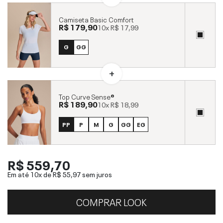
Camiseta Basic Comfort
R$ 179,90
10x
R$ 17,99
G
GG
Top Curve Sense®
R$ 189,90
10x
R$ 18,99
PP
P
M
G
GG
EG
R$ 559,70
Em até 10x de
R$ 55,97
sem juros
COMPRAR LOOK