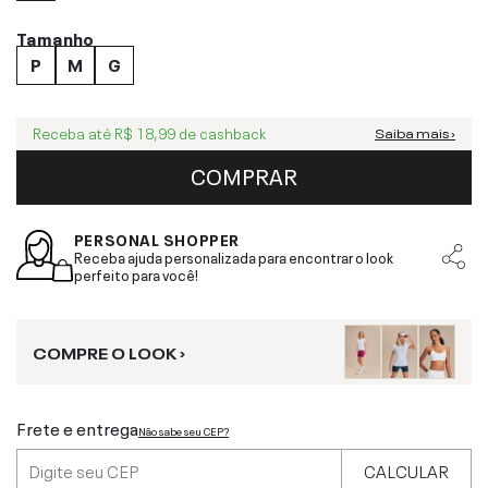
Tamanho
P
M
G
Receba até
R$ 18,99
de cashback
Saiba mais ›
COMPRAR
PERSONAL SHOPPER
Receba ajuda personalizada para encontrar o look
perfeito para você!
COMPRE O LOOK ›
Frete e entrega
Não sabe seu CEP?
CALCULAR