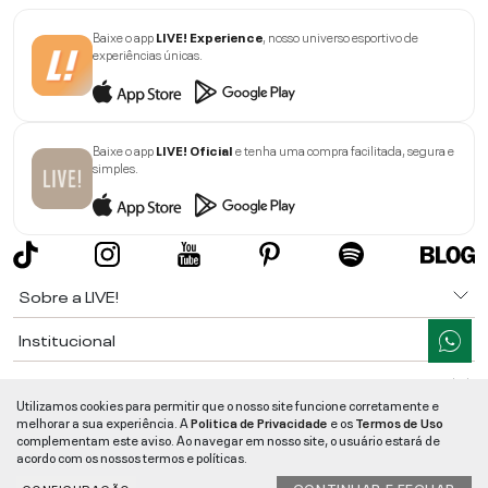
Baixe o app
LIVE! Experience
, nosso universo esportivo de
experiências únicas.
Baixe o app
LIVE! Oficial
e tenha uma compra facilitada, segura e
simples.
Sobre a LIVE!
Institucional
Informações
Utilizamos cookies para permitir que o nosso site funcione corretamente e
melhorar a sua experiência. A
Politica de Privacidade
e os
Termos de Uso
Ajuda
complementam este aviso. Ao navegar em nosso site, o usuário estará de
acordo com os nossos termos e políticas.
Segurança e Qualidade