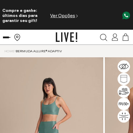
Compre e ganhe:
Ver Opções
últimos dias para
garantir seu gift!
HOME
BERMUDA ALLURE® ADAPTIV