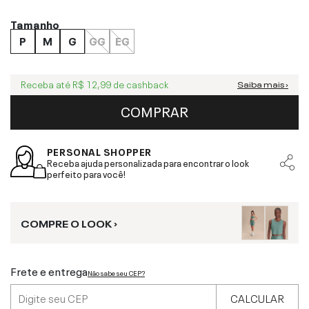
Tamanho
P
M
G
GG
EG
Receba até
R$ 12,99
de cashback
Saiba mais ›
COMPRAR
PERSONAL SHOPPER
Receba ajuda personalizada para encontrar o look
perfeito para você!
COMPRE O LOOK ›
Frete e entrega
Não sabe seu CEP?
CALCULAR