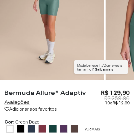
Modelo mede
1,72 cm
e veste
tamanho
P
.
Saiba mais
Bermuda Allure® Adaptiv
R$ 129,90
R$ 259,90
Avaliações
10x
R$ 12,99
Adicionar aos favoritos
Cor:
Green Daze
VER MAIS