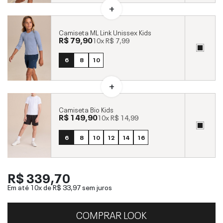
Camiseta ML Link Unissex Kids
R$ 79,90
10x
R$ 7,99
6
8
10
Camiseta Bio Kids
R$ 149,90
10x
R$ 14,99
6
8
10
12
14
16
R$ 339,70
Em até 10x de
R$ 33,97
sem juros
COMPRAR LOOK