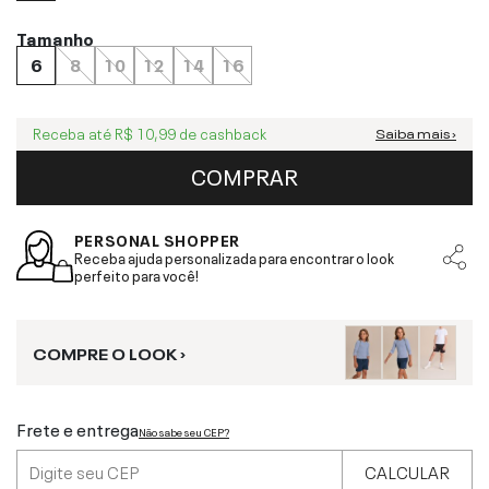
Tamanho
6
8
10
12
14
16
Receba até
R$ 10,99
de cashback
Saiba mais ›
COMPRAR
PERSONAL SHOPPER
Receba ajuda personalizada para encontrar o look
perfeito para você!
COMPRE O LOOK ›
Frete e entrega
Não sabe seu CEP?
CALCULAR