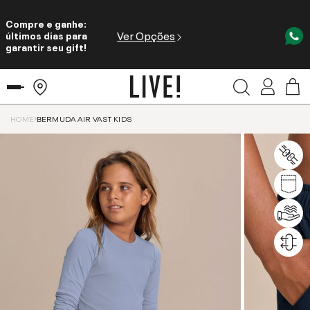
Compre e ganhe:
Ver Opções
últimos dias para
garantir seu gift!
HOME
BERMUDA AIR VAST KIDS