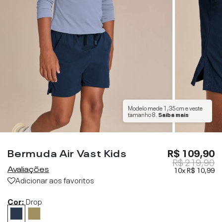
Modelo mede
1,35 cm
e veste
tamanho
8
.
Saiba mais
Bermuda Air Vast Kids
R$ 109,90
R$ 219,90
Avaliações
10x
R$ 10,99
Adicionar aos favoritos
Cor:
Drop