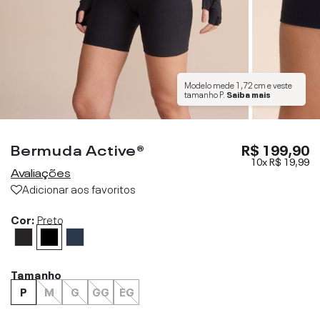
Modelo mede
1,72 cm
e veste
tamanho
P
.
Saiba mais
Bermuda Active®
R$ 199,90
10x
R$ 19,99
Avaliações
Adicionar aos favoritos
Cor:
Preto
Tamanho
P
M
G
GG
EG