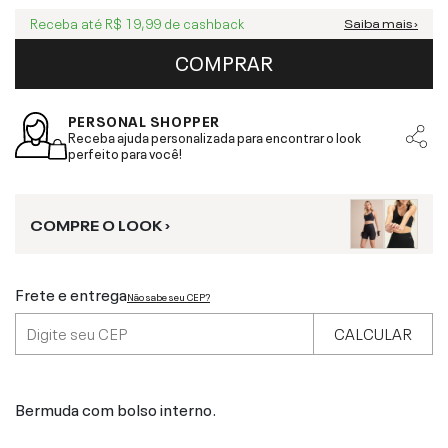
Receba até
R$ 19,99
de cashback
Saiba mais ›
COMPRAR
PERSONAL SHOPPER
Receba ajuda personalizada para encontrar o look
perfeito para você!
COMPRE O LOOK ›
Frete e entrega
Não sabe seu CEP?
CALCULAR
Bermuda com bolso interno.