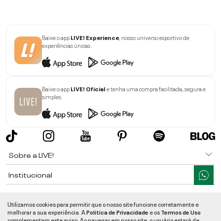
Baixe o app
LIVE! Experience
, nosso universo esportivo de
experiências únicas.
Baixe o app
LIVE! Oficial
e tenha uma compra facilitada, segura e
simples.
Sobre a LIVE!
Institucional
Informações
Utilizamos cookies para permitir que o nosso site funcione corretamente e
melhorar a sua experiência. A
Politica de Privacidade
e os
Termos de Uso
Ajuda
complementam este aviso. Ao navegar em nosso site, o usuário estará de