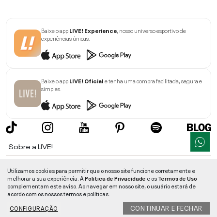
Baixe o app
LIVE! Experience
, nosso universo esportivo de
experiências únicas.
Baixe o app
LIVE! Oficial
e tenha uma compra facilitada, segura e
simples.
Sobre a LIVE!
Institucional
Utilizamos cookies para permitir que o nosso site funcione corretamente e
melhorar a sua experiência. A
Politica de Privacidade
e os
Termos de Uso
Informações
complementam este aviso. Ao navegar em nosso site, o usuário estará de
acordo com os nossos termos e políticas.
Ajuda
CONTINUAR E FECHAR
CONFIGURAÇÃO