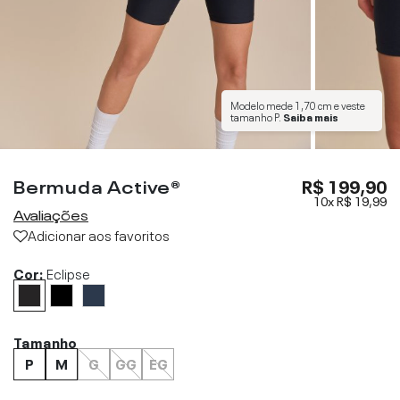
Modelo mede
1,70 cm
e veste
tamanho
P
.
Saiba mais
Bermuda Active®
R$ 199,90
10x
R$ 19,99
Avaliações
Adicionar aos favoritos
Cor:
Eclipse
Tamanho
P
M
G
GG
EG