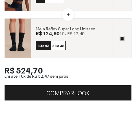
Meia Reflex Super Long Unissex
R$ 124,90
10x
R$ 12,49
39 a 43
33 a 38
R$ 524,70
Em até 10x de
R$ 52,47
sem juros
COMPRAR LOOK