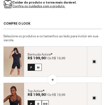
Cuidar do produto o torna mais durável.
Confira os cuidados com o produto.
COMPRE O LOOK
Selecione os produtos e os tamanhos ao lado para incluir em sua
sacola.
Bermuda Active®
R$ 199,90
10x
R$ 19,99
P
M
Top Active®
R$ 199,90
10x
R$ 19,99
P
G
GG