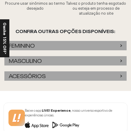
Procure usar sinônimos ao termo
Talvez o produto tenha esgotado
desejado
ou esteja em processo de
atualização no site
Ganhe 15% OFF*
CONFIRA OUTRAS OPÇÕES DISPONÍVEIS:
FEMININO
MASCULINO
ACESSÓRIOS
Baixe o app
LIVE! Experience
, nosso universo esportivo de
experiências únicas.