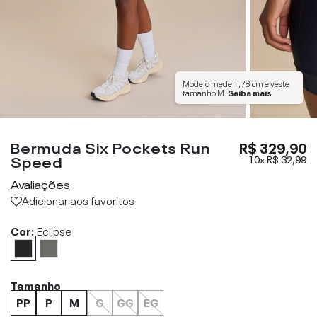
Modelo mede
1,78 cm
e veste
tamanho
M
.
Saiba mais
Bermuda Six Pockets Run
R$ 329,90
Speed
10x
R$ 32,99
Avaliações
Adicionar aos favoritos
Cor:
Eclipse
Tamanho
PP
P
M
G
GG
EG