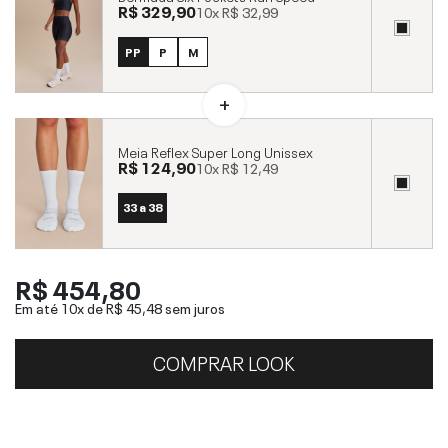
R$ 329,90
10x
R$ 32,99
PP
P
M
Meia Reflex Super Long Unissex
R$ 124,90
10x
R$ 12,49
33 a 38
R$ 454,80
Em até 10x de
R$ 45,48
sem juros
COMPRAR LOOK