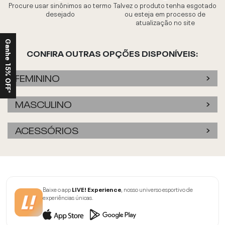
Procure usar sinônimos ao termo
Talvez o produto tenha esgotado
desejado
ou esteja em processo de
atualização no site
Ganhe 15% OFF*
CONFIRA OUTRAS OPÇÕES DISPONÍVEIS:
FEMININO
MASCULINO
ACESSÓRIOS
Baixe o app
LIVE! Experience
, nosso universo esportivo de
experiências únicas.