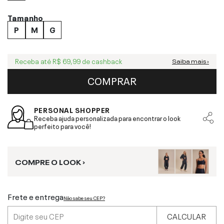
Tamanho
P
M
G
Receba até
R$ 69,99
de cashback
Saiba mais ›
COMPRAR
PERSONAL SHOPPER
Receba ajuda personalizada para encontrar o look
perfeito para você!
COMPRE O LOOK ›
Frete e entrega
Não sabe seu CEP?
CALCULAR