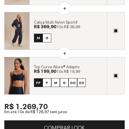
Calça Multi Nylon Sportif
R$ 369,90
10x
R$ 36,99
M
G
Top Curve Allure® Adaptiv
R$ 199,90
10x
R$ 19,99
PP
P
M
G
GG
EG
R$ 1.269,70
Em até 10x de
R$ 126,97
sem juros
COMPRAR LOOK