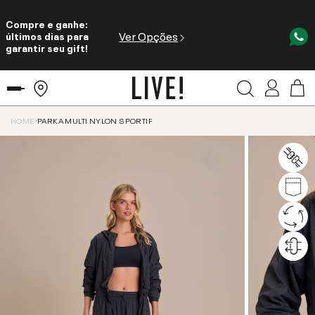
Compre e ganhe:
Ver Opções
últimos dias para
garantir seu gift!
HOME
PARKA MULTI NYLON SPORTIF