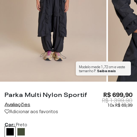
Modelo mede
1,72 cm
e veste
tamanho
P
.
Saiba mais
Parka Multi Nylon Sportif
R$ 699,90
R$ 1.399,90
Avaliações
10x
R$ 69,99
Adicionar aos favoritos
Cor:
Preto