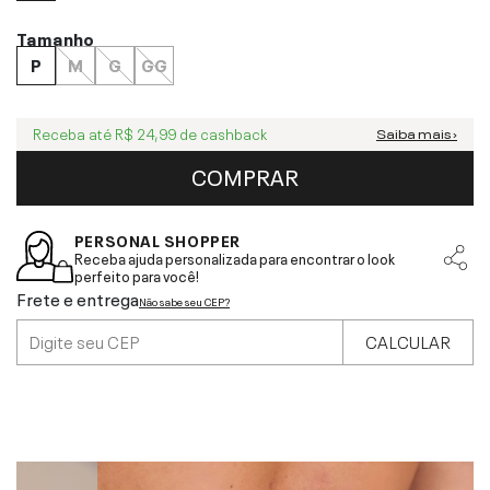
Tamanho
P
M
G
GG
Receba até
R$ 24,99
de cashback
Saiba mais ›
COMPRAR
PERSONAL SHOPPER
Receba ajuda personalizada para encontrar o look
perfeito para você!
Frete e entrega
Não sabe seu CEP?
CALCULAR