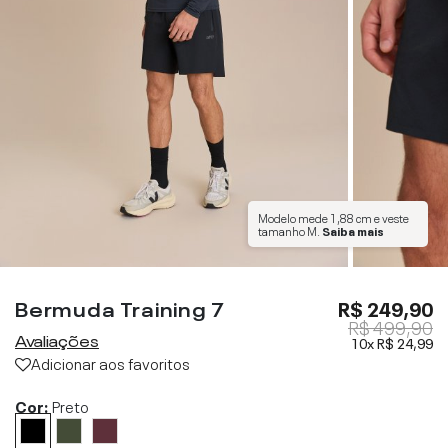
Modelo mede
1,88 cm
e veste
tamanho
M
.
Saiba mais
Bermuda Training 7
R$ 249,90
R$ 499,90
Avaliações
10x
R$ 24,99
Adicionar aos favoritos
Cor:
Preto