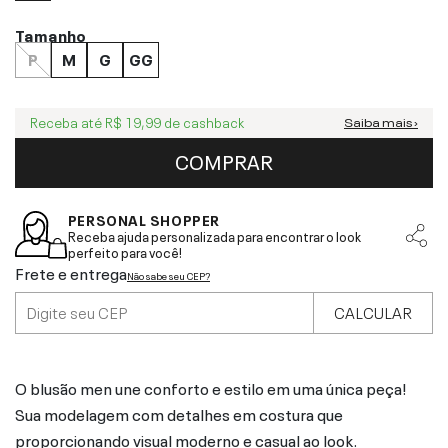
Tamanho
P
M
G
GG
Receba até
R$ 19,99
de cashback
Saiba mais ›
COMPRAR
PERSONAL SHOPPER
Receba ajuda personalizada para encontrar o look
perfeito para você!
Frete e entrega
Não sabe seu CEP?
CALCULAR
O blusão men une conforto e estilo em uma única peça!
Sua modelagem com detalhes em costura que
proporcionando visual moderno e casual ao look.