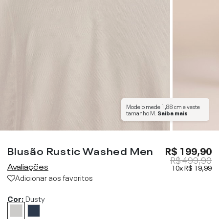
Modelo mede
1,88 cm
e veste
tamanho
M
.
Saiba mais
Blusão Rustic Washed Men
R$ 199,90
R$ 499,90
Avaliações
10x
R$ 19,99
Adicionar aos favoritos
Cor:
Dusty