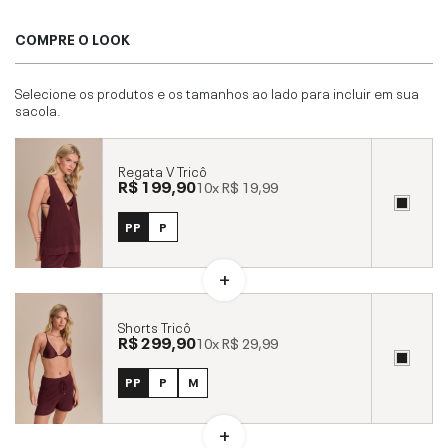
COMPRE O LOOK
Selecione os produtos e os tamanhos ao lado para incluir em sua
sacola.
Regata V Tricô
R$ 199,90
10x
R$ 19,99
PP
P
Shorts Tricô
R$ 299,90
10x
R$ 29,99
PP
P
M