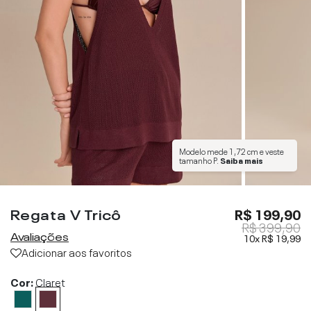
Modelo mede
1,72 cm
e veste
tamanho
P
.
Saiba mais
Regata V Tricô
R$ 199,90
R$ 399,90
Avaliações
10x
R$ 19,99
Adicionar aos favoritos
Cor:
Claret