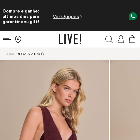
Compre e ganhe:
Ver Opções
últimos dias para
garantir seu gift!
HOME
REGATA V TRICÔ