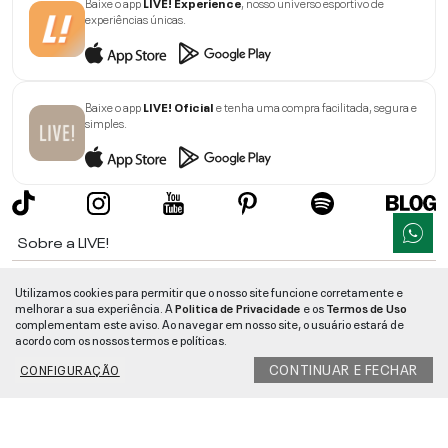
Baixe o app
LIVE! Experience
, nosso universo esportivo de
experiências únicas.
Baixe o app
LIVE! Oficial
e tenha uma compra facilitada, segura e
simples.
Sobre a LIVE!
Institucional
Utilizamos cookies para permitir que o nosso site funcione corretamente e
melhorar a sua experiência. A
Politica de Privacidade
e os
Termos de Uso
Informações
complementam este aviso. Ao navegar em nosso site, o usuário estará de
acordo com os nossos termos e políticas.
Ajuda
CONTINUAR E FECHAR
CONFIGURAÇÃO
Segurança e Qualidade
LIVE!
©
2026
- TODOS OS DIREITOS RESERVADOS -
RUA MANOEL FRANCISCO
DA COSTA, 1600 - BAIRRO VIEIRA - CEP 89257-207
-
JARAGUÁ DO SUL
/
SC
-