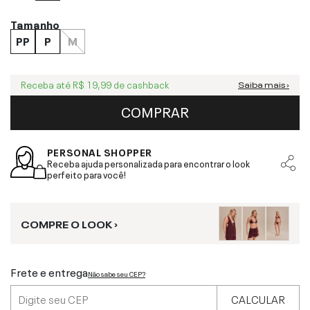
Tamanho
PP
P
M
Receba até
R$ 19,99
de cashback
Saiba mais ›
COMPRAR
PERSONAL SHOPPER
Receba ajuda personalizada para encontrar o look
perfeito para você!
COMPRE O LOOK ›
Frete e entrega
Não sabe seu CEP?
CALCULAR