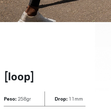
[loop]
Peso:
258gr
Drop:
11mm