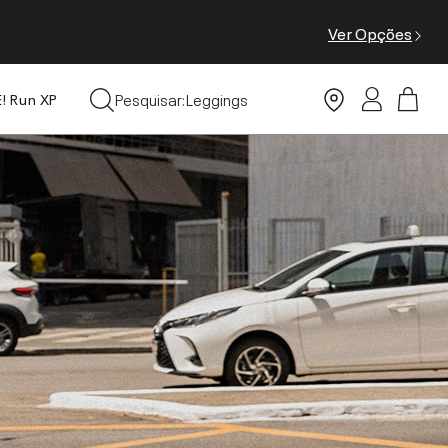
Ver Opções
Leggings
Pesquisar:
Moda Praia
E! Run XP
Tops