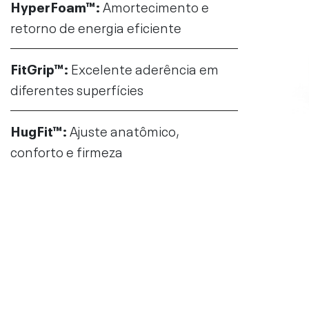
HyperFoam™
:
Amortecimento e
retorno de energia eficiente
FitGrip™
:
Excelente aderência em
diferentes superfícies
HugFit™
:
Ajuste anatômico,
conforto e firmeza