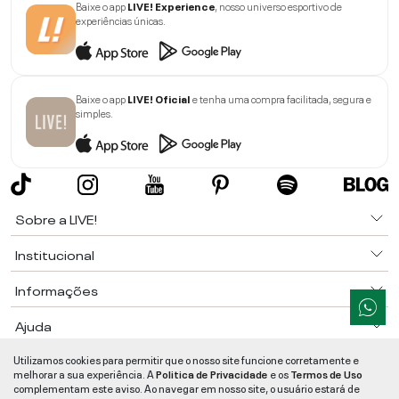
Baixe o app
LIVE! Experience
, nosso universo esportivo de
experiências únicas.
Baixe o app
LIVE! Oficial
e tenha uma compra facilitada, segura e
simples.
Sobre a LIVE!
Institucional
Informações
Ajuda
Utilizamos cookies para permitir que o nosso site funcione corretamente e
Segurança e Qualidade
melhorar a sua experiência. A
Politica de Privacidade
e os
Termos de Uso
LIVE!
©
2026
- TODOS OS DIREITOS RESERVADOS -
RUA MANOEL FRANCISCO
complementam este aviso. Ao navegar em nosso site, o usuário estará de
DA COSTA, 1600 - BAIRRO VIEIRA - CEP 89257-207
-
JARAGUÁ DO SUL
/
SC
-