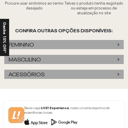
Procure usar sinônimos ao termo
Talvez o produto tenha esgotado
desejado
ou esteja em processo de
atualização no site
Ganhe 15% OFF*
CONFIRA OUTRAS OPÇÕES DISPONÍVEIS:
FEMININO
MASCULINO
ACESSÓRIOS
Baixe o app
LIVE! Experience
, nosso universo esportivo de
experiências únicas.