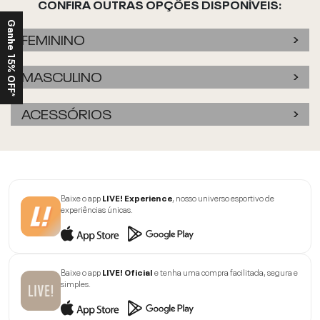
CONFIRA OUTRAS OPÇÕES DISPONÍVEIS:
Ganhe 15% OFF*
FEMININO
MASCULINO
ACESSÓRIOS
Baixe o app
LIVE! Experience
, nosso universo esportivo de
experiências únicas.
Baixe o app
LIVE! Oficial
e tenha uma compra facilitada, segura e
simples.