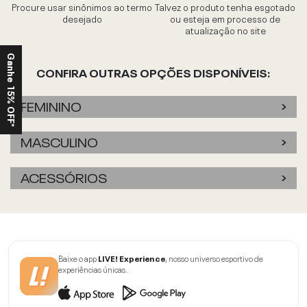
Procure usar sinônimos ao termo
Talvez o produto tenha esgotado
desejado
ou esteja em processo de
atualização no site
Ganhe 15% OFF*
CONFIRA OUTRAS OPÇÕES DISPONÍVEIS:
FEMININO
MASCULINO
ACESSÓRIOS
Baixe o app
LIVE! Experience
, nosso universo esportivo de
experiências únicas.